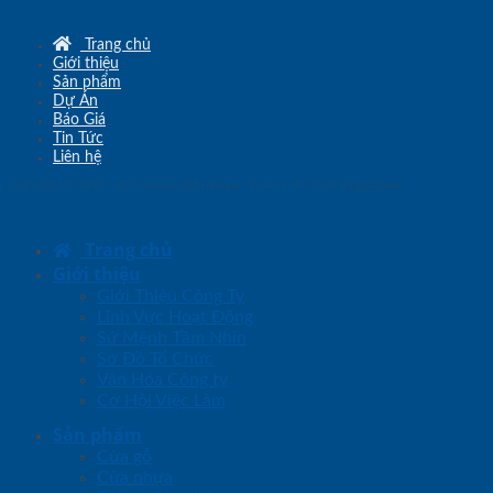
Trang chủ
Giới thiệu
Sản phẩm
Dự Án
Báo Giá
Tin Tức
Liên hệ
Copyright © 2010 - 2026
www.sgd.com.vn
- Đơn vị chủ quản
SaigonDoor
Trang chủ
Giới thiệu
Giới Thiệu Công Ty
Lĩnh Vực Hoạt Động
Sứ Mệnh Tầm Nhìn
Sơ Đồ Tổ Chức
Văn Hóa Công ty
Cơ Hội Việc Làm
Sản phẩm
Cửa gỗ
Cửa nhựa