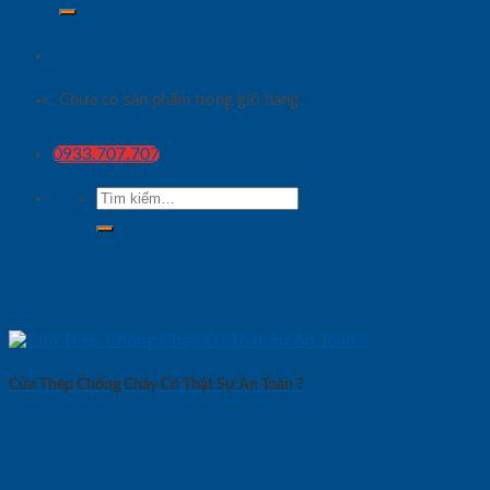
Chưa có sản phẩm trong giỏ hàng.
0933.707.707
Tìm
kiếm:
Cửa Thép Chống Cháy Có Thật Sự An Toàn ?