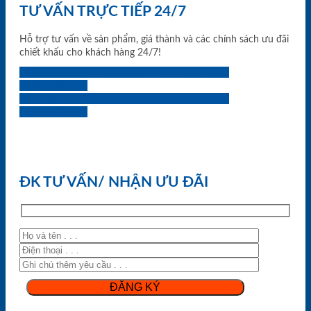
TƯ VẤN TRỰC TIẾP 24/7
Hỗ trợ tư vấn về sản phẩm, giá thành và các chính sách ưu đãi
chiết khấu cho khách hàng 24/7!
0933.707.707
0834.494.494
0855.400.400
0824.400.400
0834.300.300
0854.901.901
0899.400.400
0818.400.400
ĐK TƯ VẤN/ NHẬN ƯU ĐÃI