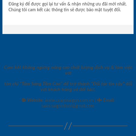
Đăng ký để được gọi lại tư vấn & nhận những ưu đãi mới nhất.
Chúng tôi cam kết các thông tin sẽ được bảo mật tuyệt đối.
Cam kết không ngừng nâng cao chất lượng dịch vụ & làm việc
với
tôn chỉ “Tâm Sáng Tầm Cao” để trở thành “Đối tác tin cậy” đối
với khách hàng và đối tác!.
|
Website:
www.cuagosaigon.com.vn
Email
:
sales.saigondoor@gmail.com