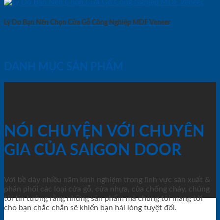
Lý Do Bạn Nên Chọn Cửa Gỗ Công Nghiệp MDF Veneer
DANH MỤC SẢN PHẨM
NÓI CHUYỆN VỚI CHUYÊN
GIA CỦA SAIGON DOOR
Với bề dày nhiều năm kinh nghiệm trong lĩnh vực sản xuất &
phân phối các loại cửa gỗ, cửa nhựa, của chống cháy, chúng
tôi tin tưởng rằng những sản phẩm mà chúng tôi mang tới
cho bạn chắc chắn sẽ khiến bạn hài lòng tuyệt đối.