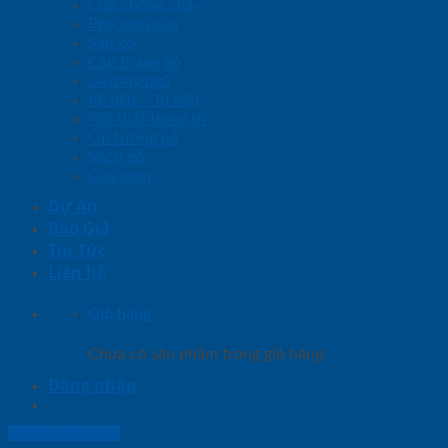
Cửa chống cháy
Phụ kiện cửa
Sàn gỗ
Cầu thang gỗ
Giường ngủ
Kệ bếp – Tủ bếp
Nội thất trang trí
Ốp tường gỗ
Vách gỗ
Cửa kính
Dự Án
Báo Giá
Tin Tức
Liên hệ
Giỏ hàng
Chưa có sản phẩm trong giỏ hàng.
Đăng nhập
Lightbox button