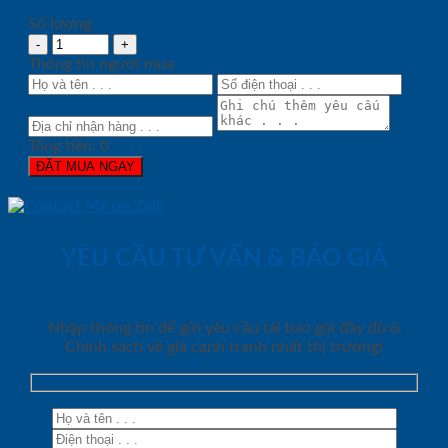
Số lượng:
Thông tin người mua
Tổng tiền:
0
ĐẶT MUA NGAY
YÊU CẦU TƯ VẤN & BÁO GIÁ
Nhập thông tin để gửi yêu cầu tải báo giá đầy đủ &
Chính sách về giá cạnh tranh nhất thị trường!