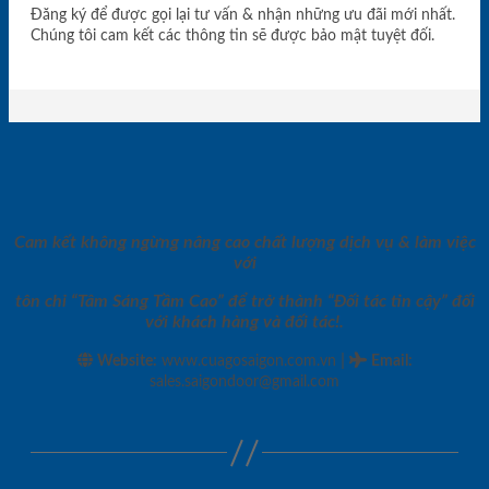
Đăng ký để được gọi lại tư vấn & nhận những ưu đãi mới nhất.
Chúng tôi cam kết các thông tin sẽ được bảo mật tuyệt đối.
Cam kết không ngừng nâng cao chất lượng dịch vụ & làm việc
với
tôn chỉ “Tâm Sáng Tầm Cao” để trở thành “Đối tác tin cậy” đối
với khách hàng và đối tác!.
|
Website:
www.cuagosaigon.com.vn
Email
:
sales.saigondoor@gmail.com