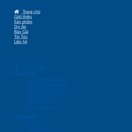
Trang chủ
Giới thiệu
Sản phẩm
Dự Án
Báo Giá
Tin Tức
Liên hệ
Copyright © 2010 - 2026
www.sgd.com.vn
- Đơn vị chủ quản
SaigonDoor
Trang chủ
Giới thiệu
Giới Thiệu Công Ty
Lĩnh Vực Hoạt Động
Sứ Mệnh Tầm Nhìn
Sơ Đồ Tổ Chức
Văn Hóa Công ty
Cơ Hội Việc Làm
Sản phẩm
Cửa gỗ
Cửa nhựa