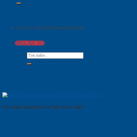
Chưa có sản phẩm trong giỏ hàng.
0933.707.707
Tìm
kiếm:
Cửa Thép Chống Cháy Có Thật Sự An Toàn ?