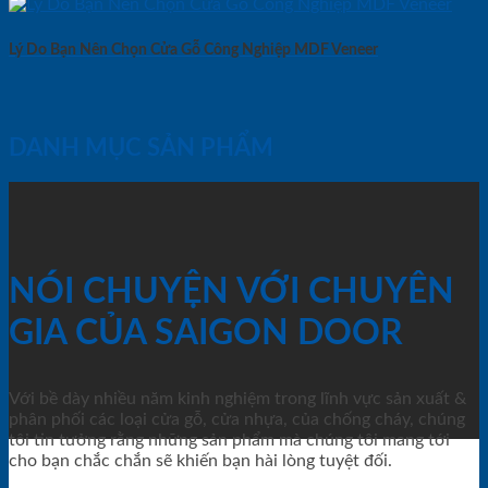
Lý Do Bạn Nên Chọn Cửa Gỗ Công Nghiệp MDF Veneer
DANH MỤC SẢN PHẨM
NÓI CHUYỆN VỚI CHUYÊN
GIA CỦA SAIGON DOOR
Với bề dày nhiều năm kinh nghiệm trong lĩnh vực sản xuất &
phân phối các loại cửa gỗ, cửa nhựa, của chống cháy, chúng
tôi tin tưởng rằng những sản phẩm mà chúng tôi mang tới
cho bạn chắc chắn sẽ khiến bạn hài lòng tuyệt đối.