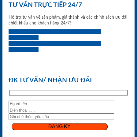
TƯ VẤN TRỰC TIẾP 24/7
Hỗ trợ tư vấn về sản phẩm, giá thành và các chính sách ưu đãi
chiết khấu cho khách hàng 24/7!
0933.707.707
0834.494.494
0855.400.400
0824.400.400
0834.300.300
0854.901.901
0899.400.400
0818.400.400
ĐK TƯ VẤN/ NHẬN ƯU ĐÃI