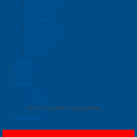
Cửa chống cháy
Phụ kiện cửa
Sàn gỗ
Cầu thang gỗ
Giường ngủ
Kệ bếp – Tủ bếp
Nội thất trang trí
Ốp tường gỗ
Vách gỗ
Cửa kính
Dự Án
Báo Giá
Tin Tức
Liên hệ
Giỏ hàng
Chưa có sản phẩm trong giỏ hàng.
Đăng nhập