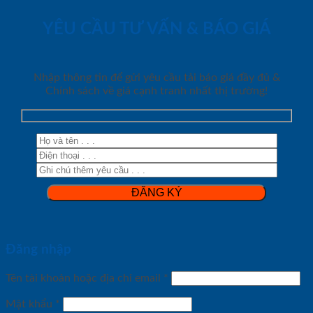
YÊU CẦU TƯ VẤN & BÁO GIÁ
Nhập thông tin để gửi yêu cầu tải báo giá đầy đủ &
Chính sách về giá cạnh tranh nhất thị trường!
Đăng nhập
Tên tài khoản hoặc địa chỉ email
*
Mật khẩu
*