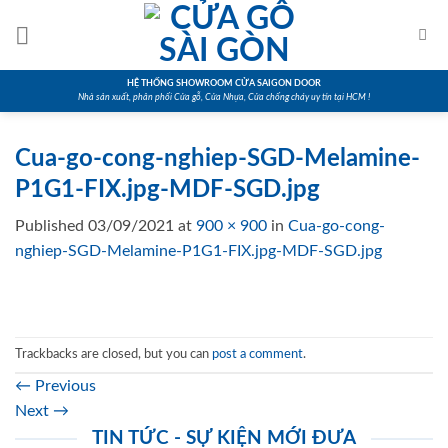
Skip
to
content
HỆ THỐNG SHOWROOM CỬA SAIGON DOOR
Nhà sản xuất, phân phối Cửa gỗ, Cửa Nhựa, Cửa chống cháy uy tín tại HCM !
Cua-go-cong-nghiep-SGD-Melamine-
P1G1-FIX.jpg-MDF-SGD.jpg
Published
03/09/2021
at
900 × 900
in
Cua-go-cong-
nghiep-SGD-Melamine-P1G1-FIX.jpg-MDF-SGD.jpg
Trackbacks are closed, but you can
post a comment
.
←
Previous
Next
→
TIN TỨC - SỰ KIỆN MỚI ĐƯA