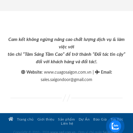
Cam kết không ngừng nâng cao chất lượng dịch vụ & làm
việc với
tôn chỉ “Tâm Sáng Tầm Cao” để trở thành “Đối tác tin cậy”
đối với khách hàng và đối tác!.
|
Website:
www.cuagosaigon.com.vn
Email
:
sales.saigondoor@gmail.com
Trang chủ
Giới thiệu
Sản phẩm
Dự Án
Báo Giá
Tin Tức
Liên hệ
Copyright © 2010 - 2026
www.sgd.com.vn
- Đơn vị chủ quản
SaigonDoor