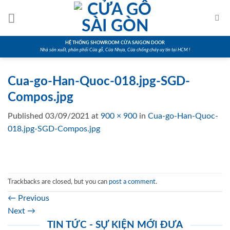
Skip
to
content
HỆ THỐNG SHOWROOM CỬA SAIGON DOOR
Nhà sản xuất, phân phối Cửa gỗ, Cửa Nhựa, Cửa chống cháy uy tín tại HCM !
Cua-go-Han-Quoc-018.jpg-SGD-
Compos.jpg
Published
03/09/2021
at
900 × 900
in
Cua-go-Han-Quoc-
018.jpg-SGD-Compos.jpg
Trackbacks are closed, but you can
post a comment
.
←
Previous
Next
→
TIN TỨC - SỰ KIỆN MỚI ĐƯA