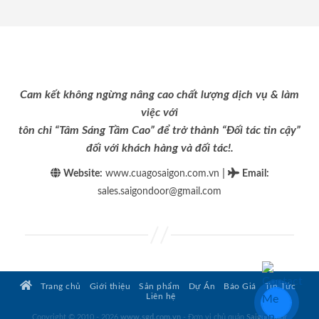
Cam kết không ngừng nâng cao chất lượng dịch vụ & làm
việc với
tôn chỉ “Tâm Sáng Tầm Cao” để trở thành “Đối tác tin cậy”
đối với khách hàng và đối tác!.
|
Website:
www.cuagosaigon.com.vn
Email
:
sales.saigondoor@gmail.com
Trang chủ
Giới thiệu
Sản phẩm
Dự Án
Báo Giá
Tin Tức
Liên hệ
Copyright © 2010 - 2026
www.sgd.com.vn
- Đơn vị chủ quản
SaigonDoor