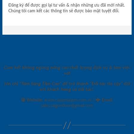
Đăng ký để được gọi lại tư vấn & nhận những ưu đãi mới nhất.
Chúng tôi cam kết các thông tin sẽ được bảo mật tuyệt đối.
Cam kết không ngừng nâng cao chất lượng dịch vụ & làm việc
với
tôn chỉ “Tâm Sáng Tầm Cao” để trở thành “Đối tác tin cậy” đối
với khách hàng và đối tác!.
|
Website:
www.cuagosaigon.com.vn
Email
:
sales.saigondoor@gmail.com