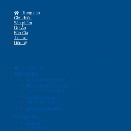
Trang chủ
Giới thiệu
Sản phẩm
Dự Án
Báo Giá
Tin Tức
Liên hệ
Copyright © 2010 - 2026
www.sgd.com.vn
- Đơn vị chủ quản
SaigonDoor
Trang chủ
Giới thiệu
Giới Thiệu Công Ty
Lĩnh Vực Hoạt Động
Sứ Mệnh Tầm Nhìn
Sơ Đồ Tổ Chức
Văn Hóa Công ty
Cơ Hội Việc Làm
Sản phẩm
Cửa gỗ
Cửa nhựa