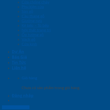
Cửa chống cháy
Phụ kiện cửa
Sàn gỗ
Cầu thang gỗ
Giường ngủ
Kệ bếp – Tủ bếp
Nội thất trang trí
Ốp tường gỗ
Vách gỗ
Cửa kính
Dự Án
Báo Giá
Tin Tức
Liên hệ
Giỏ hàng
Chưa có sản phẩm trong giỏ hàng.
Đăng nhập
Lightbox button