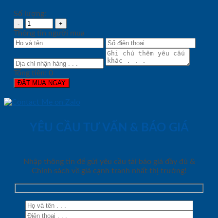
Số lượng:
Thông tin người mua
Tổng tiền:
0
ĐẶT MUA NGAY
YÊU CẦU TƯ VẤN & BÁO GIÁ
Nhập thông tin để gửi yêu cầu tải báo giá đầy đủ &
Chính sách về giá cạnh tranh nhất thị trường!