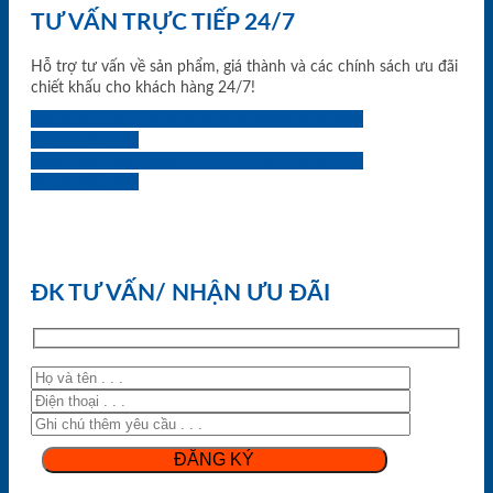
TƯ VẤN TRỰC TIẾP 24/7
Hỗ trợ tư vấn về sản phẩm, giá thành và các chính sách ưu đãi
chiết khấu cho khách hàng 24/7!
0933.707.707
0834.494.494
0855.400.400
0824.400.400
0834.300.300
0854.901.901
0899.400.400
0818.400.400
ĐK TƯ VẤN/ NHẬN ƯU ĐÃI