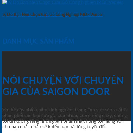
Lý Do Bạn Nên Chọn Cửa Gỗ Công Nghiệp MDF Veneer
DANH MỤC SẢN PHẨM
NÓI CHUYỆN VỚI CHUYÊN
GIA CỦA SAIGON DOOR
Với bề dày nhiều năm kinh nghiệm trong lĩnh vực sản xuất &
phân phối các loại cửa gỗ, cửa nhựa, của chống cháy, chúng
tôi tin tưởng rằng những sản phẩm mà chúng tôi mang tới
cho bạn chắc chắn sẽ khiến bạn hài lòng tuyệt đối.