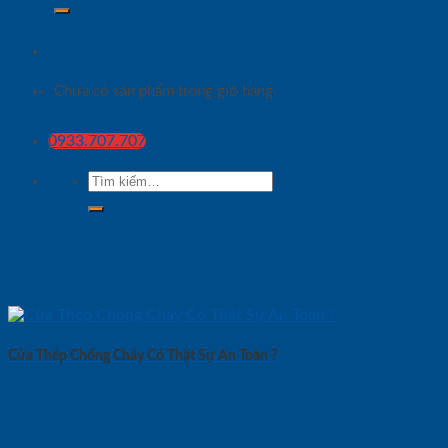
Chưa có sản phẩm trong giỏ hàng.
0933.707.707
Tìm
kiếm:
Cửa Thép Chống Cháy Có Thật Sự An Toàn ?