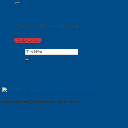
Chưa có sản phẩm trong giỏ hàng.
0933.707.707
Tìm
kiếm:
Cửa Thép Chống Cháy Có Thật Sự An Toàn ?