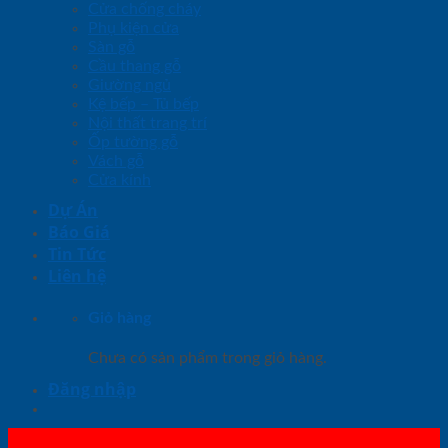
Cửa chống cháy
Phụ kiện cửa
Sàn gỗ
Cầu thang gỗ
Giường ngủ
Kệ bếp – Tủ bếp
Nội thất trang trí
Ốp tường gỗ
Vách gỗ
Cửa kính
Dự Án
Báo Giá
Tin Tức
Liên hệ
Giỏ hàng
Chưa có sản phẩm trong giỏ hàng.
Đăng nhập