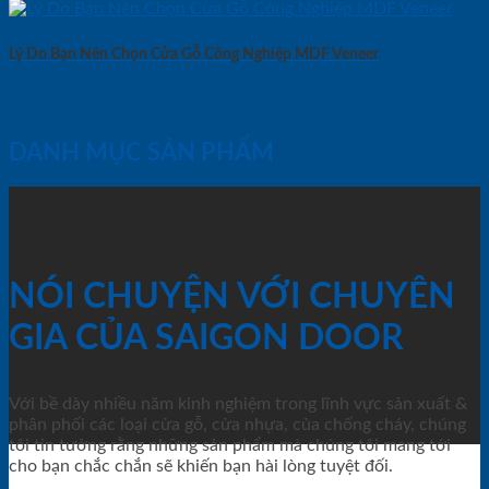
Lý Do Bạn Nên Chọn Cửa Gỗ Công Nghiệp MDF Veneer
DANH MỤC SẢN PHẨM
NÓI CHUYỆN VỚI CHUYÊN
GIA CỦA SAIGON DOOR
Với bề dày nhiều năm kinh nghiệm trong lĩnh vực sản xuất &
phân phối các loại cửa gỗ, cửa nhựa, của chống cháy, chúng
tôi tin tưởng rằng những sản phẩm mà chúng tôi mang tới
cho bạn chắc chắn sẽ khiến bạn hài lòng tuyệt đối.