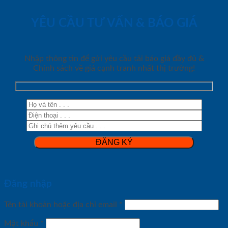
YÊU CẦU TƯ VẤN & BÁO GIÁ
Nhập thông tin để gửi yêu cầu tải báo giá đầy đủ &
Chính sách về giá cạnh tranh nhất thị trường!
Đăng nhập
Tên tài khoản hoặc địa chỉ email
*
Mật khẩu
*