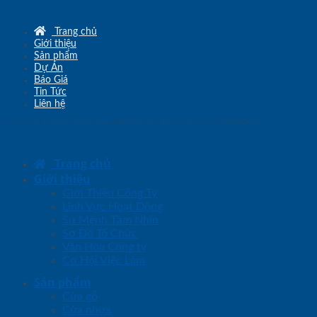
Trang chủ
Giới thiệu
Sản phẩm
Dự Án
Báo Giá
Tin Tức
Liên hệ
Copyright © 2010 - 2026
www.sgd.com.vn
- Đơn vị chủ quản
SaigonDoor
Trang chủ
Giới thiệu
Giới Thiệu Công Ty
Lĩnh Vực Hoạt Động
Sứ Mệnh Tầm Nhìn
Sơ Đồ Tổ Chức
Văn Hóa Công ty
Cơ Hội Việc Làm
Sản phẩm
Cửa gỗ
Cửa nhựa