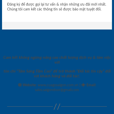
Đăng ký để được gọi lại tư vấn & nhận những ưu đãi mới nhất.
Chúng tôi cam kết các thông tin sẽ được bảo mật tuyệt đối.
Cam kết không ngừng nâng cao chất lượng dịch vụ & làm việc
với
tôn chỉ “Tâm Sáng Tầm Cao” để trở thành “Đối tác tin cậy” đối
với khách hàng và đối tác!.
|
Website:
www.cuagosaigon.com.vn
Email
:
sales.saigondoor@gmail.com