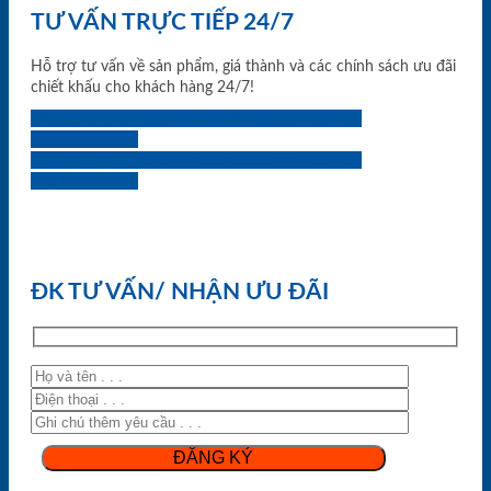
TƯ VẤN TRỰC TIẾP 24/7
Hỗ trợ tư vấn về sản phẩm, giá thành và các chính sách ưu đãi
chiết khấu cho khách hàng 24/7!
0933.707.707
0834.494.494
0855.400.400
0824.400.400
0834.300.300
0854.901.901
0899.400.400
0818.400.400
ĐK TƯ VẤN/ NHẬN ƯU ĐÃI