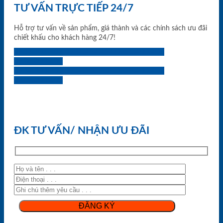
TƯ VẤN TRỰC TIẾP 24/7
Hỗ trợ tư vấn về sản phẩm, giá thành và các chính sách ưu đãi
chiết khấu cho khách hàng 24/7!
0933.707.707
0834.494.494
0855.400.400
0824.400.400
0834.300.300
0854.901.901
0899.400.400
0818.400.400
ĐK TƯ VẤN/ NHẬN ƯU ĐÃI