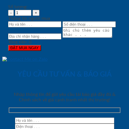
Số lượng:
Thông tin người mua
Tổng tiền:
0
ĐẶT MUA NGAY
YÊU CẦU TƯ VẤN & BÁO GIÁ
Nhập thông tin để gửi yêu cầu tải báo giá đầy đủ &
Chính sách về giá cạnh tranh nhất thị trường!