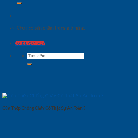
Chưa có sản phẩm trong giỏ hàng.
0933.707.707
Tìm
kiếm:
Cửa Thép Chống Cháy Có Thật Sự An Toàn ?