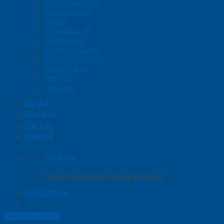
Cửa chống cháy
Phụ kiện cửa
Sàn gỗ
Cầu thang gỗ
Giường ngủ
Kệ bếp – Tủ bếp
Nội thất trang trí
Ốp tường gỗ
Vách gỗ
Cửa kính
Dự Án
Báo Giá
Tin Tức
Liên hệ
Giỏ hàng
Chưa có sản phẩm trong giỏ hàng.
Đăng nhập
Lightbox button