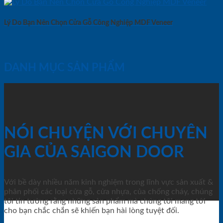
Lý Do Bạn Nên Chọn Cửa Gỗ Công Nghiệp MDF Veneer
DANH MỤC SẢN PHẨM
NÓI CHUYỆN VỚI CHUYÊN
GIA CỦA SAIGON DOOR
Với bề dày nhiều năm kinh nghiệm trong lĩnh vực sản xuất &
phân phối các loại cửa gỗ, cửa nhựa, của chống cháy, chúng
tôi tin tưởng rằng những sản phẩm mà chúng tôi mang tới
cho bạn chắc chắn sẽ khiến bạn hài lòng tuyệt đối.