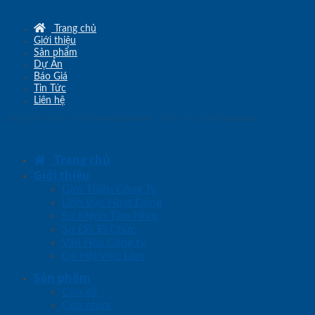
Trang chủ
Giới thiệu
Sản phẩm
Dự Án
Báo Giá
Tin Tức
Liên hệ
Copyright © 2010 - 2026
www.sgd.com.vn
- Đơn vị chủ quản
SaigonDoor
Trang chủ
Giới thiệu
Giới Thiệu Công Ty
Lĩnh Vực Hoạt Động
Sứ Mệnh Tầm Nhìn
Sơ Đồ Tổ Chức
Văn Hóa Công ty
Cơ Hội Việc Làm
Sản phẩm
Cửa gỗ
Cửa nhựa