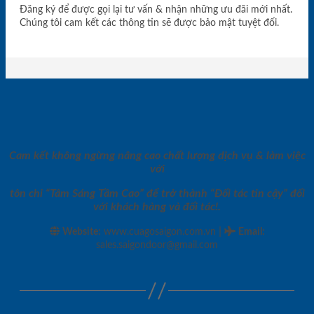
Đăng ký để được gọi lại tư vấn & nhận những ưu đãi mới nhất.
Chúng tôi cam kết các thông tin sẽ được bảo mật tuyệt đối.
Cam kết không ngừng nâng cao chất lượng dịch vụ & làm việc
với
tôn chỉ “Tâm Sáng Tầm Cao” để trở thành “Đối tác tin cậy” đối
với khách hàng và đối tác!.
|
Website:
www.cuagosaigon.com.vn
Email
:
sales.saigondoor@gmail.com