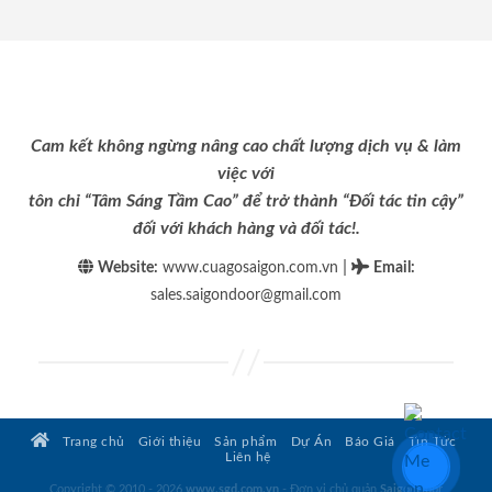
Cam kết không ngừng nâng cao chất lượng dịch vụ & làm
việc với
tôn chỉ “Tâm Sáng Tầm Cao” để trở thành “Đối tác tin cậy”
đối với khách hàng và đối tác!.
|
Website:
www.cuagosaigon.com.vn
Email
:
sales.saigondoor@gmail.com
Trang chủ
Giới thiệu
Sản phẩm
Dự Án
Báo Giá
Tin Tức
Liên hệ
Copyright © 2010 - 2026
www.sgd.com.vn
- Đơn vị chủ quản
SaigonDoor