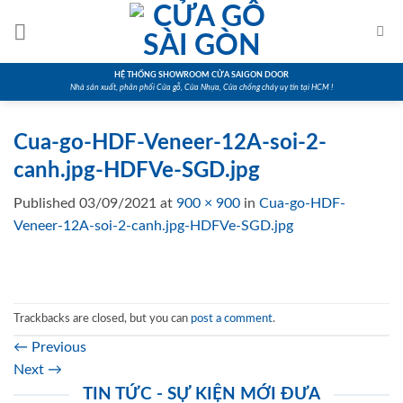
Skip
to
content
HỆ THỐNG SHOWROOM CỬA SAIGON DOOR
Nhà sản xuất, phân phối Cửa gỗ, Cửa Nhựa, Cửa chống cháy uy tín tại HCM !
Cua-go-HDF-Veneer-12A-soi-2-
canh.jpg-HDFVe-SGD.jpg
Published
03/09/2021
at
900 × 900
in
Cua-go-HDF-
Veneer-12A-soi-2-canh.jpg-HDFVe-SGD.jpg
Trackbacks are closed, but you can
post a comment
.
←
Previous
Next
→
TIN TỨC - SỰ KIỆN MỚI ĐƯA