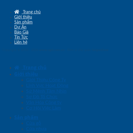
Trang chủ
Giới thiệu
Sản phẩm
Dự Án
Báo Giá
Tin Tức
Liên hệ
Copyright © 2010 - 2026
www.sgd.com.vn
- Đơn vị chủ quản
SaigonDoor
Trang chủ
Giới thiệu
Giới Thiệu Công Ty
Lĩnh Vực Hoạt Động
Sứ Mệnh Tầm Nhìn
Sơ Đồ Tổ Chức
Văn Hóa Công ty
Cơ Hội Việc Làm
Sản phẩm
Cửa gỗ
Cửa nhựa