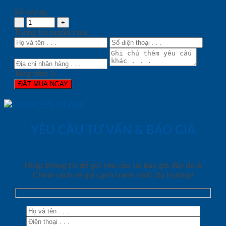
Số lượng:
Thông tin người mua
Tổng tiền:
0
ĐẶT MUA NGAY
YÊU CẦU TƯ VẤN & BÁO GIÁ
Nhập thông tin để gửi yêu cầu tải báo giá đầy đủ &
Chính sách về giá cạnh tranh nhất thị trường!