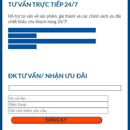
TƯ VẤN TRỰC TIẾP 24/7
Hỗ trợ tư vấn về sản phẩm, giá thành và các chính sách ưu đãi
chiết khấu cho khách hàng 24/7!
0933.707.707
0834.494.494
0855.400.400
0824.400.400
0834.300.300
0854.901.901
0899.400.400
0818.400.400
ĐK TƯ VẤN/ NHẬN ƯU ĐÃI