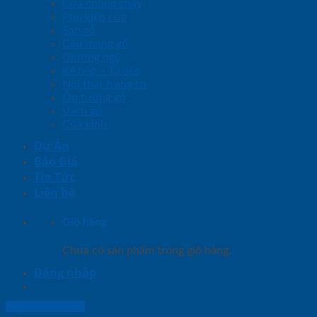
Cửa chống cháy
Phụ kiện cửa
Sàn gỗ
Cầu thang gỗ
Giường ngủ
Kệ bếp – Tủ bếp
Nội thất trang trí
Ốp tường gỗ
Vách gỗ
Cửa kính
Dự Án
Báo Giá
Tin Tức
Liên hệ
Giỏ hàng
Chưa có sản phẩm trong giỏ hàng.
Đăng nhập
Lightbox button