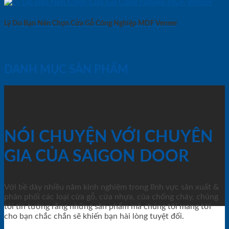
Lý Do Bạn Nên Chọn Cửa Gỗ Công Nghiệp MDF Veneer
DANH MỤC SẢN PHẨM
NÓI CHUYỆN VỚI CHUYÊN
GIA CỦA SAIGON DOOR
Với bề dày nhiều năm kinh nghiệm trong lĩnh vực sản xuất &
phân phối các loại cửa gỗ, cửa nhựa, của chống cháy, chúng
tôi tin tưởng rằng những sản phẩm mà chúng tôi mang tới
cho bạn chắc chắn sẽ khiến bạn hài lòng tuyệt đối.