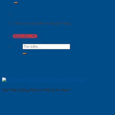
Chưa có sản phẩm trong giỏ hàng.
0933.707.707
Tìm
kiếm:
Cửa Thép Chống Cháy Có Thật Sự An Toàn ?