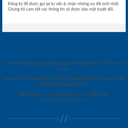
Đăng ký để được gọi lại tư vấn & nhận những ưu đãi mới nhất.
Chúng tôi cam kết các thông tin sẽ được bảo mật tuyệt đối.
Cam kết không ngừng nâng cao chất lượng dịch vụ & làm việc
với
tôn chỉ “Tâm Sáng Tầm Cao” để trở thành “Đối tác tin cậy” đối
với khách hàng và đối tác!.
|
Website:
www.cuagosaigon.com.vn
Email
:
sales.saigondoor@gmail.com