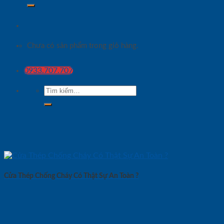
Chưa có sản phẩm trong giỏ hàng.
0933.707.707
Tìm
kiếm:
Cửa Thép Chống Cháy Có Thật Sự An Toàn ?