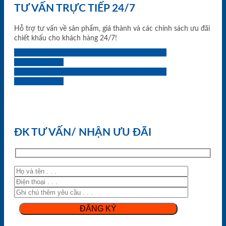
TƯ VẤN TRỰC TIẾP 24/7
Hỗ trợ tư vấn về sản phẩm, giá thành và các chính sách ưu đãi
chiết khấu cho khách hàng 24/7!
0933.707.707
0834.494.494
0855.400.400
0824.400.400
0834.300.300
0854.901.901
0899.400.400
0818.400.400
ĐK TƯ VẤN/ NHẬN ƯU ĐÃI