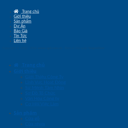
Trang chủ
Giới thiệu
Sản phẩm
Dự Án
Báo Giá
Tin Tức
Liên hệ
Copyright © 2010 - 2026
www.sgd.com.vn
- Đơn vị chủ quản
SaigonDoor
Trang chủ
Giới thiệu
Giới Thiệu Công Ty
Lĩnh Vực Hoạt Động
Sứ Mệnh Tầm Nhìn
Sơ Đồ Tổ Chức
Văn Hóa Công ty
Cơ Hội Việc Làm
Sản phẩm
Cửa gỗ
Cửa nhựa