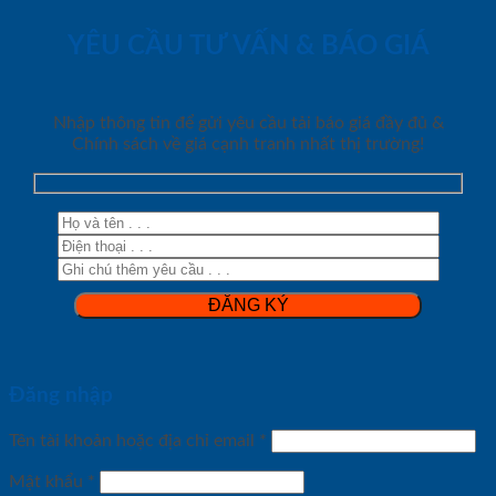
YÊU CẦU TƯ VẤN & BÁO GIÁ
Nhập thông tin để gửi yêu cầu tải báo giá đầy đủ &
Chính sách về giá cạnh tranh nhất thị trường!
Đăng nhập
Tên tài khoản hoặc địa chỉ email
*
Mật khẩu
*