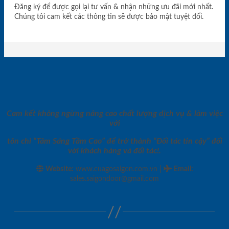
Đăng ký để được gọi lại tư vấn & nhận những ưu đãi mới nhất.
Chúng tôi cam kết các thông tin sẽ được bảo mật tuyệt đối.
Cam kết không ngừng nâng cao chất lượng dịch vụ & làm việc
với
tôn chỉ “Tâm Sáng Tầm Cao” để trở thành “Đối tác tin cậy” đối
với khách hàng và đối tác!.
|
Website:
www.cuagosaigon.com.vn
Email
:
sales.saigondoor@gmail.com