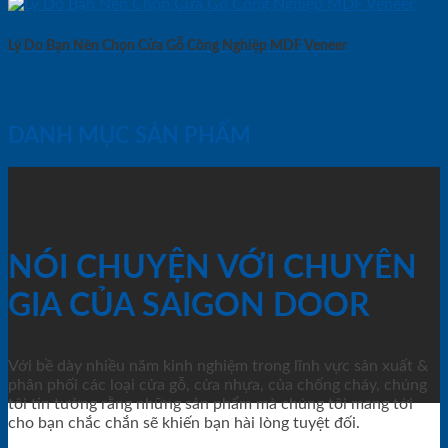
Lý Do Bạn Nên Chọn Cửa Gỗ Công Nghiệp MDF Veneer
DANH MỤC SẢN PHẨM
NÓI CHUYỆN VỚI CHUYÊN
GIA CỦA SAIGON DOOR
Với bề dày nhiều năm kinh nghiệm trong lĩnh vực sản xuất &
phân phối các loại cửa gỗ, cửa nhựa, của chống cháy, chúng
tôi tin tưởng rằng những sản phẩm mà chúng tôi mang tới
cho bạn chắc chắn sẽ khiến bạn hài lòng tuyệt đối.