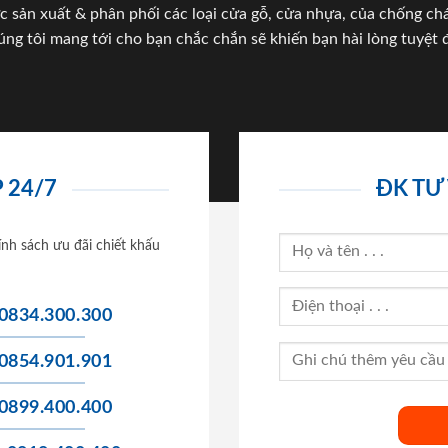
c sản xuất & phân phối các loại cửa gỗ, cửa nhựa, của chống c
úng tôi mang tới cho bạn chắc chắn sẽ khiến bạn hài lòng tuyệt đ
 24/7
ĐK TƯ
ính sách ưu đãi chiết khấu
0834.300.300
0854.901.901
0899.400.400