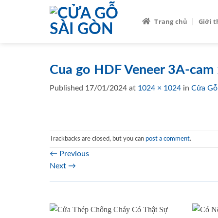
Skip
to
Trang chủ
Giới 
content
Cua go HDF Veneer 3A-cam 
Published
17/01/2024
at
1024 × 1024
in
Cửa Gỗ
Trackbacks are closed, but you can
post a comment
.
←
Previous
Next
→