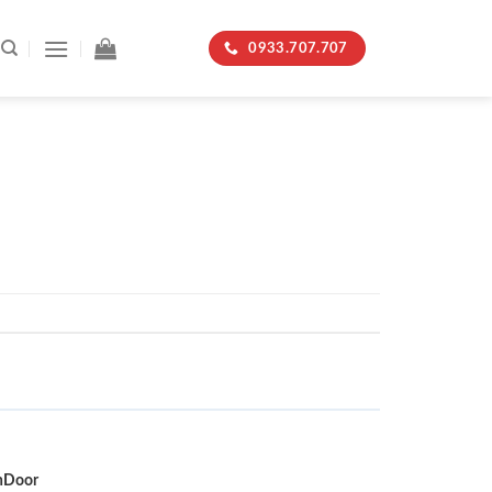
0933.707.707
nDoor