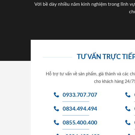
Với bề dày nhiều năm kinh nghiệm trong lĩnh vự
ch
TƯ VẤN TRỰC TIẾP
Hỗ trợ tư vấn về sản phẩm, giá thành và các ch
cho khách hàng 24/7!
0933.707.707
0834.494.494
0855.400.400