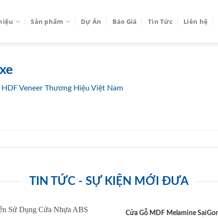
thiệu
Sản phẩm
Dự Án
Báo Giá
Tin Tức
Liên hệ
xe
 HDF Veneer Thương Hiệu Việt Nam
TIN TỨC - SỰ KIỆN MỚI ĐƯA
Cửa Gỗ MDF Melamine SaiGo