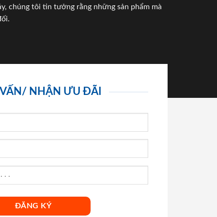
háy, chúng tôi tin tưởng rằng những sản phẩm mà
ối.
 VẤN/ NHẬN ƯU ĐÃI