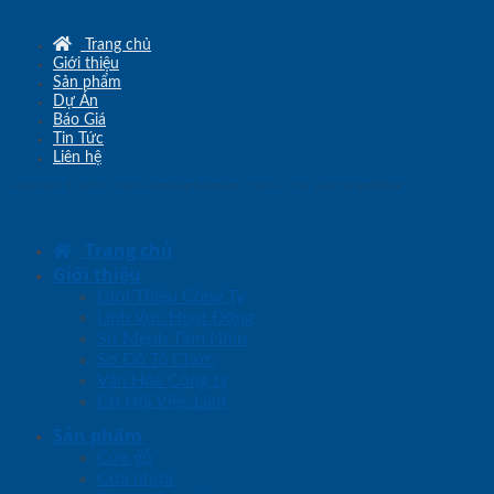
Trang chủ
Giới thiệu
Sản phẩm
Dự Án
Báo Giá
Tin Tức
Liên hệ
Copyright © 2010 - 2026
www.sgd.com.vn
- Đơn vị chủ quản
SaigonDoor
Trang chủ
Giới thiệu
Giới Thiệu Công Ty
Lĩnh Vực Hoạt Động
Sứ Mệnh Tầm Nhìn
Sơ Đồ Tổ Chức
Văn Hóa Công ty
Cơ Hội Việc Làm
Sản phẩm
Cửa gỗ
Cửa nhựa