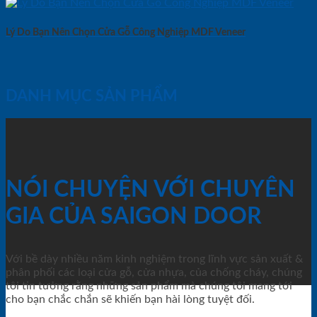
Lý Do Bạn Nên Chọn Cửa Gỗ Công Nghiệp MDF Veneer
DANH MỤC SẢN PHẨM
NÓI CHUYỆN VỚI CHUYÊN
GIA CỦA SAIGON DOOR
Với bề dày nhiều năm kinh nghiệm trong lĩnh vực sản xuất &
phân phối các loại cửa gỗ, cửa nhựa, của chống cháy, chúng
tôi tin tưởng rằng những sản phẩm mà chúng tôi mang tới
cho bạn chắc chắn sẽ khiến bạn hài lòng tuyệt đối.