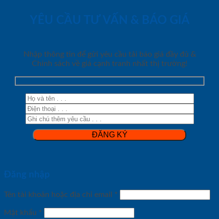
YÊU CẦU TƯ VẤN & BÁO GIÁ
Nhập thông tin để gửi yêu cầu tải báo giá đầy đủ &
Chính sách về giá cạnh tranh nhất thị trường!
Đăng nhập
Tên tài khoản hoặc địa chỉ email
*
Mật khẩu
*