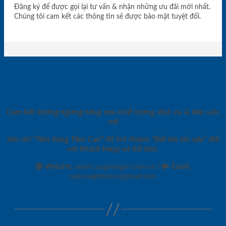
Đăng ký để được gọi lại tư vấn & nhận những ưu đãi mới nhất.
Chúng tôi cam kết các thông tin sẽ được bảo mật tuyệt đối.
Cam kết không ngừng nâng cao chất lượng dịch vụ & làm việc
với
tôn chỉ “Tâm Sáng Tầm Cao” để trở thành “Đối tác tin cậy” đối
với khách hàng và đối tác!.
|
Website:
www.cuagosaigon.com.vn
Email
:
sales.saigondoor@gmail.com