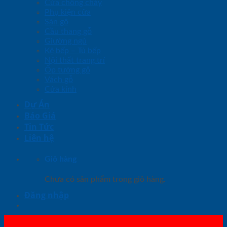
Cửa chống cháy
Phụ kiện cửa
Sàn gỗ
Cầu thang gỗ
Giường ngủ
Kệ bếp – Tủ bếp
Nội thất trang trí
Ốp tường gỗ
Vách gỗ
Cửa kính
Dự Án
Báo Giá
Tin Tức
Liên hệ
Giỏ hàng
Chưa có sản phẩm trong giỏ hàng.
Đăng nhập