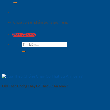
Chưa có sản phẩm trong giỏ hàng.
0933.707.707
Tìm
kiếm:
Cửa Thép Chống Cháy Có Thật Sự An Toàn ?