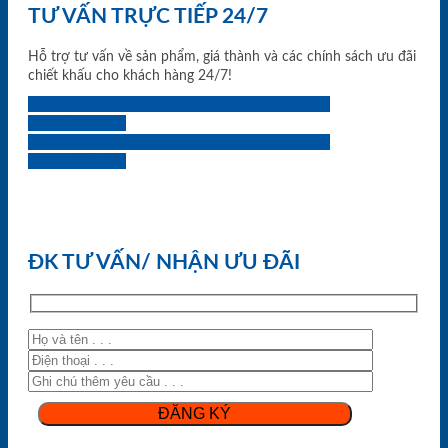
TƯ VẤN TRỰC TIẾP 24/7
Hỗ trợ tư vấn về sản phẩm, giá thành và các chính sách ưu đãi
chiết khấu cho khách hàng 24/7!
0933.707.707
0834.494.494
0855.400.400
0824.400.400
0834.300.300
0854.901.901
0899.400.400
0818.400.400
ĐK TƯ VẤN/ NHẬN ƯU ĐÃI