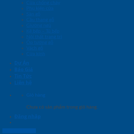
Cửa chống cháy
Phụ kiện cửa
Sàn gỗ
Cầu thang gỗ
Giường ngủ
Kệ bếp – Tủ bếp
Nội thất trang trí
Ốp tường gỗ
Vách gỗ
Cửa kính
Dự Án
Báo Giá
Tin Tức
Liên hệ
Giỏ hàng
Chưa có sản phẩm trong giỏ hàng.
Đăng nhập
Lightbox button