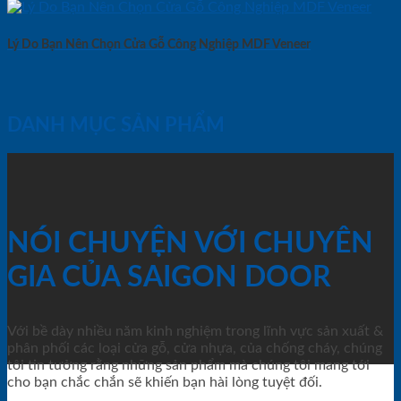
Lý Do Bạn Nên Chọn Cửa Gỗ Công Nghiệp MDF Veneer
DANH MỤC SẢN PHẨM
NÓI CHUYỆN VỚI CHUYÊN
GIA CỦA SAIGON DOOR
Với bề dày nhiều năm kinh nghiệm trong lĩnh vực sản xuất &
phân phối các loại cửa gỗ, cửa nhựa, của chống cháy, chúng
tôi tin tưởng rằng những sản phẩm mà chúng tôi mang tới
cho bạn chắc chắn sẽ khiến bạn hài lòng tuyệt đối.