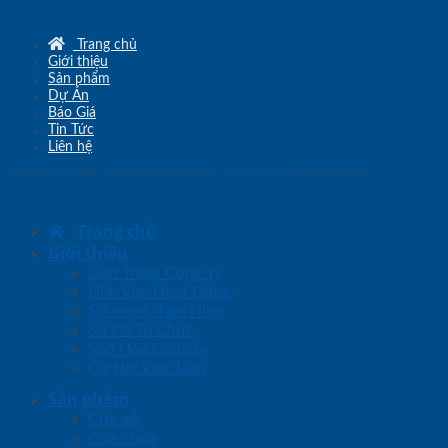
Trang chủ
Giới thiệu
Sản phẩm
Dự Án
Báo Giá
Tin Tức
Liên hệ
Copyright © 2010 - 2026
www.sgd.com.vn
- Đơn vị chủ quản
SaigonDoor
Trang chủ
Giới thiệu
Giới Thiệu Công Ty
Lĩnh Vực Hoạt Động
Sứ Mệnh Tầm Nhìn
Sơ Đồ Tổ Chức
Văn Hóa Công ty
Cơ Hội Việc Làm
Sản phẩm
Cửa gỗ
Cửa nhựa