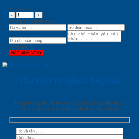
Số lượng:
Thông tin người mua
Tổng tiền:
0
ĐẶT MUA NGAY
YÊU CẦU TƯ VẤN & BÁO GIÁ
Nhập thông tin để gửi yêu cầu tải báo giá đầy đủ &
Chính sách về giá cạnh tranh nhất thị trường!