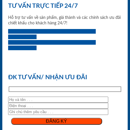
TƯ VẤN TRỰC TIẾP 24/7
Hỗ trợ tư vấn về sản phẩm, giá thành và các chính sách ưu đãi
chiết khấu cho khách hàng 24/7!
0933.707.707
0834.494.494
0855.400.400
0824.400.400
0834.300.300
0854.901.901
0899.400.400
0818.400.400
ĐK TƯ VẤN/ NHẬN ƯU ĐÃI