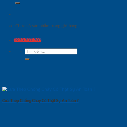
Chưa có sản phẩm trong giỏ hàng.
0933.707.707
Tìm
kiếm:
Cửa Thép Chống Cháy Có Thật Sự An Toàn ?