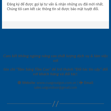
Đăng ký để được gọi lại tư vấn & nhận những ưu đãi mới nhất.
Chúng tôi cam kết các thông tin sẽ được bảo mật tuyệt đối.
Cam kết không ngừng nâng cao chất lượng dịch vụ & làm việc
với
tôn chỉ “Tâm Sáng Tầm Cao” để trở thành “Đối tác tin cậy” đối
với khách hàng và đối tác!.
|
Website:
www.cuagosaigon.com.vn
Email
:
sales.saigondoor@gmail.com