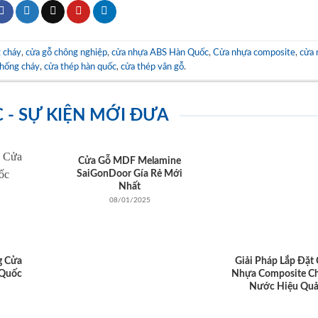
 cháy
,
cửa gỗ chông nghiệp
,
cửa nhựa ABS Hàn Quốc
,
Cửa nhựa composite
,
cửa 
chống cháy
,
cửa thép hàn quốc
,
cửa thép vân gỗ
.
C - SỰ KIỆN MỚI ĐƯA
Cửa Gỗ MDF Melamine
SaiGonDoor Gía Rẻ Mới
Nhất
08/01/2025
g Cửa
Giải Pháp Lắp Đặt
Quốc
Nhựa Composite C
Nước Hiệu Qu