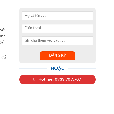
với
anh
 đến
) để
HOẶC
Hotline: 0933.707.707