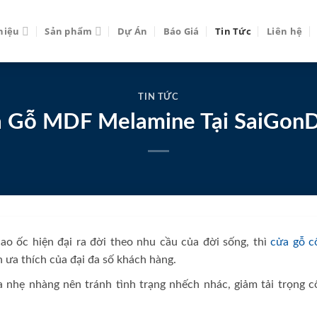
thiệu
Sản phẩm
Dự Án
Báo Giá
Tin Tức
Liên hệ
TIN TỨC
 Gỗ MDF Melamine Tại SaiGon
ao ốc hiện đại ra đời theo nhu cầu của đời sống, thì
cửa gỗ c
n ưa thích của đại đa số khách hàng.
 nhẹ nhàng nên tránh tình trạng nhếch nhác, giảm tải trọng c