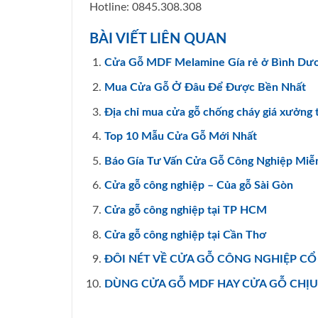
Hotline: 0845.308.308
BÀI VIẾT LIÊN QUAN
Cửa Gỗ MDF Melamine Gía rẻ ở Bình Dư
Mua Cửa Gỗ Ở Đâu Để Được Bền Nhất
Địa chỉ mua cửa gỗ chống cháy giá xưởng
Top 10 Mẫu Cửa Gỗ Mới Nhất
Báo Gía Tư Vấn Cửa Gỗ Công Nghiệp Miễ
Cửa gỗ công nghiệp – Của gỗ Sài Gòn
Cửa gỗ công nghiệp tại TP HCM
Cửa gỗ công nghiệp tại Cần Thơ
ĐÔI NÉT VỀ CỬA GỖ CÔNG NGHIỆP CỔ 
DÙNG CỬA GỖ MDF HAY CỬA GỖ CHỊ