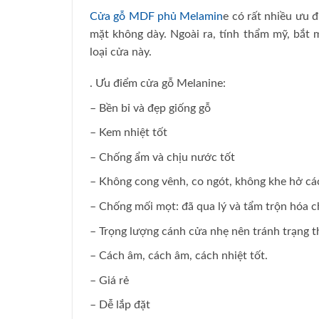
Cửa gỗ MDF phủ Melamin
e có rất nhiều ưu 
mặt không dày. Ngoài ra, tính thẩm mỹ, bắt m
loại cửa này.
. Ưu điểm cửa gỗ Melanine:
– Bền bỉ và đẹp giống gỗ
– Kem nhiệt tốt
– Chống ẩm và chịu nước tốt
– Không cong vênh, co ngót, không khe hở các m
– Chống mối mọt: đã qua lý và tẩm trộn hóa c
– Trọng lượng cánh cửa nhẹ nên tránh trạng thá
– Cách âm, cách âm, cách nhiệt tốt.
– Giá rẻ
– Dễ lắp đặt