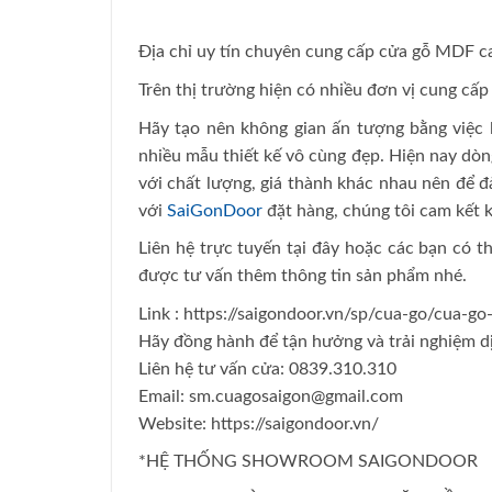
Địa chỉ uy tín chuyên cung cấp cửa gỗ MDF c
Trên thị trường hiện có nhiều đơn vị cung cấ
Hãy tạo nên không gian ấn tượng bằng việc 
nhiều mẫu thiết kế vô cùng đẹp. Hiện nay dò
với chất lượng, giá thành khác nhau nên để đ
với
SaiGonDoor
đặt hàng, chúng tôi cam kết k
Liên hệ trực tuyến tại đây hoặc các bạn có t
được tư vấn thêm thông tin sản phẩm nhé.
Link : https://saigondoor.vn/sp/cua-go/cua-g
Hãy đồng hành để tận hưởng và trải nghiệm dị
Liên hệ tư vấn cửa: 0839.310.310
Email: sm.cuagosaigon@gmail.com
Website: https://saigondoor.vn/
*HỆ THỐNG SHOWROOM SAIGONDOOR