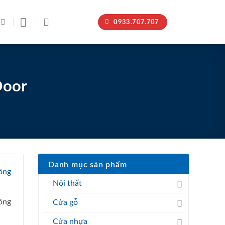
0933.707.707
Door
Danh mục sản phẩm
ông
Nội thất
ông
Cửa gỗ
Cửa nhựa