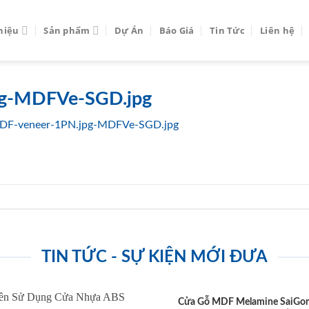
thiệu
Sản phẩm
Dự Án
Báo Giá
Tin Tức
Liên hệ
pg-MDFVe-SGD.jpg
DF-veneer-1PN.jpg-MDFVe-SGD.jpg
TIN TỨC - SỰ KIỆN MỚI ĐƯA
Cửa Gỗ MDF Melamine SaiGo