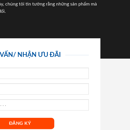
háy, chúng tôi tin tưởng rằng những sản phẩm mà
ối.
 VẤN/ NHẬN ƯU ĐÃI