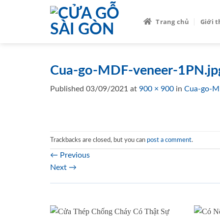
Skip
to
Trang chủ
Giới 
content
Cua-go-MDF-veneer-1PN.j
Published
03/09/2021
at
900 × 900
in
Cua-go-M
Trackbacks are closed, but you can
post a comment
.
←
Previous
Next
→