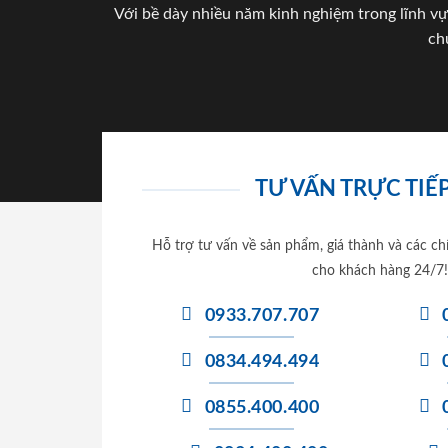
Với bề dày nhiều năm kinh nghiệm trong lĩnh vự
ch
TƯ VẤN TRỰC TIẾP
Hỗ trợ tư vấn về sản phẩm, giá thành và các ch
cho khách hàng 24/7!
0933.707.707
0834.494.494
0855.400.400