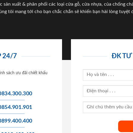
c sản xuất & phân phối các loại cửa gỗ, cửa nhựa, của chống c
úng tôi mang tới cho bạn chắc chắn sẽ khiến bạn hài lòng tuyệt đ
 24/7
ĐK TƯ
ính sách ưu đãi chiết khấu
0834.300.300
0854.901.901
0899.400.400