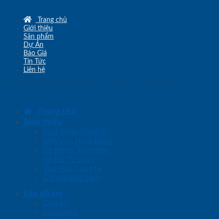
Trang chủ
Giới thiệu
Sản phẩm
Dự Án
Báo Giá
Tin Tức
Liên hệ
Copyright © 2010 - 2026
www.sgd.com.vn
- Đơn vị chủ quản
SaigonDoor
Trang chủ
Giới thiệu
Giới Thiệu Công Ty
Lĩnh Vực Hoạt Động
Sứ Mệnh Tầm Nhìn
Sơ Đồ Tổ Chức
Văn Hóa Công ty
Cơ Hội Việc Làm
Sản phẩm
Cửa gỗ
Cửa nhựa