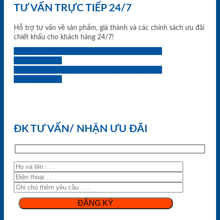
TƯ VẤN TRỰC TIẾP 24/7
Hỗ trợ tư vấn về sản phẩm, giá thành và các chính sách ưu đãi
chiết khấu cho khách hàng 24/7!
0933.707.707
0834.494.494
0855.400.400
0824.400.400
0834.300.300
0854.901.901
0899.400.400
0818.400.400
ĐK TƯ VẤN/ NHẬN ƯU ĐÃI