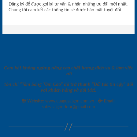
Đăng ký để được gọi lại tư vấn & nhận những ưu đãi mới nhất.
Chúng tôi cam kết các thông tin sẽ được bảo mật tuyệt đối.
Cam kết không ngừng nâng cao chất lượng dịch vụ & làm việc
với
tôn chỉ “Tâm Sáng Tầm Cao” để trở thành “Đối tác tin cậy” đối
với khách hàng và đối tác!.
|
Website:
www.cuagosaigon.com.vn
Email
:
sales.saigondoor@gmail.com