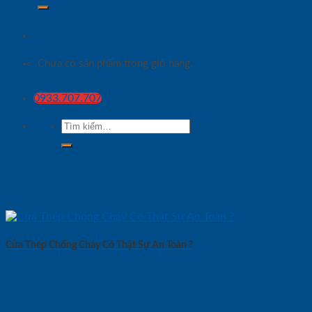
Chưa có sản phẩm trong giỏ hàng.
0933.707.707
Tìm
kiếm:
Cửa Thép Chống Cháy Có Thật Sự An Toàn ?