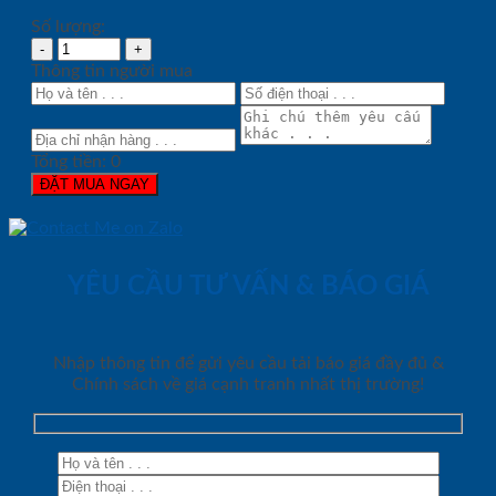
Số lượng:
Thông tin người mua
Tổng tiền:
0
ĐẶT MUA NGAY
YÊU CẦU TƯ VẤN & BÁO GIÁ
Nhập thông tin để gửi yêu cầu tải báo giá đầy đủ &
Chính sách về giá cạnh tranh nhất thị trường!