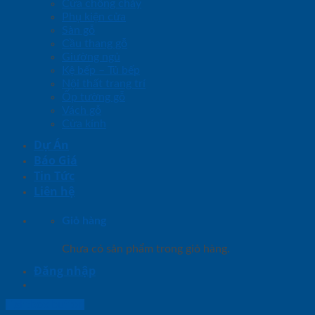
Cửa chống cháy
Phụ kiện cửa
Sàn gỗ
Cầu thang gỗ
Giường ngủ
Kệ bếp – Tủ bếp
Nội thất trang trí
Ốp tường gỗ
Vách gỗ
Cửa kính
Dự Án
Báo Giá
Tin Tức
Liên hệ
Giỏ hàng
Chưa có sản phẩm trong giỏ hàng.
Đăng nhập
Lightbox button