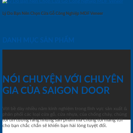
Lý Do Bạn Nên Chọn Cửa Gỗ Công Nghiệp MDF Veneer
DANH MỤC SẢN PHẨM
NÓI CHUYỆN VỚI CHUYÊN
GIA CỦA SAIGON DOOR
Với bề dày nhiều năm kinh nghiệm trong lĩnh vực sản xuất &
phân phối các loại cửa gỗ, cửa nhựa, của chống cháy, chúng
tôi tin tưởng rằng những sản phẩm mà chúng tôi mang tới
cho bạn chắc chắn sẽ khiến bạn hài lòng tuyệt đối.