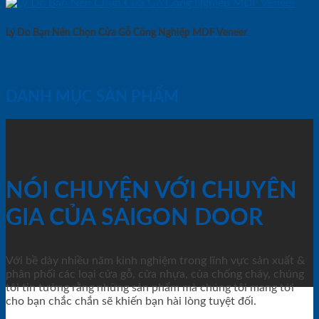
Lý Do Bạn Nên Chọn Cửa Gỗ Công Nghiệp MDF Veneer
DANH MỤC SẢN PHẨM
NÓI CHUYỆN VỚI CHUYÊN
GIA CỦA SAIGON DOOR
Với bề dày nhiều năm kinh nghiệm trong lĩnh vực sản xuất &
phân phối các loại cửa gỗ, cửa nhựa, của chống cháy, chúng
tôi tin tưởng rằng những sản phẩm mà chúng tôi mang tới
cho bạn chắc chắn sẽ khiến bạn hài lòng tuyệt đối.