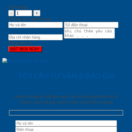
Số lượng:
Thông tin người mua
Tổng tiền:
0
ĐẶT MUA NGAY
YÊU CẦU TƯ VẤN & BÁO GIÁ
Nhập thông tin để gửi yêu cầu tải báo giá đầy đủ &
Chính sách về giá cạnh tranh nhất thị trường!