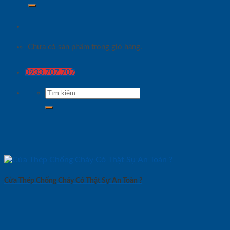
Chưa có sản phẩm trong giỏ hàng.
0933.707.707
Tìm
kiếm:
Cửa Thép Chống Cháy Có Thật Sự An Toàn ?