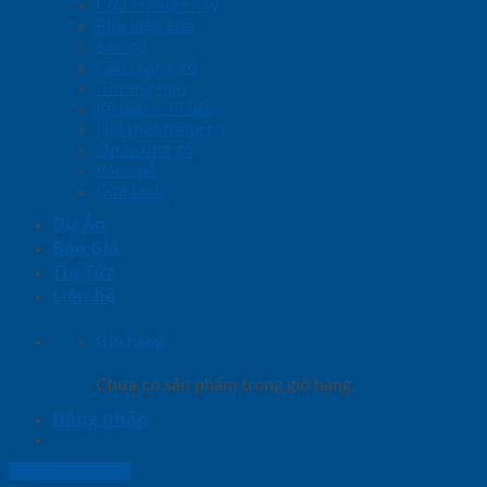
Cửa chống cháy
Phụ kiện cửa
Sàn gỗ
Cầu thang gỗ
Giường ngủ
Kệ bếp – Tủ bếp
Nội thất trang trí
Ốp tường gỗ
Vách gỗ
Cửa kính
Dự Án
Báo Giá
Tin Tức
Liên hệ
Giỏ hàng
Chưa có sản phẩm trong giỏ hàng.
Đăng nhập
Lightbox button