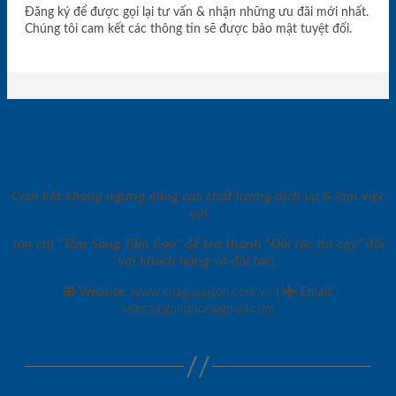
Đăng ký để được gọi lại tư vấn & nhận những ưu đãi mới nhất.
Chúng tôi cam kết các thông tin sẽ được bảo mật tuyệt đối.
Cam kết không ngừng nâng cao chất lượng dịch vụ & làm việc
với
tôn chỉ “Tâm Sáng Tầm Cao” để trở thành “Đối tác tin cậy” đối
với khách hàng và đối tác!.
|
Website:
www.cuagosaigon.com.vn
Email
:
sales.saigondoor@gmail.com