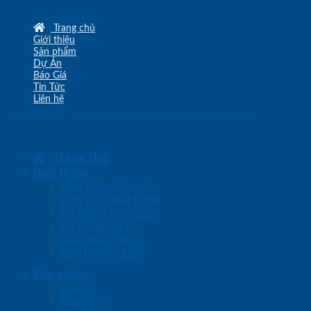
Trang chủ
Giới thiệu
Sản phẩm
Dự Án
Báo Giá
Tin Tức
Liên hệ
Copyright © 2010 - 2026
www.sgd.com.vn
- Đơn vị chủ quản
SaigonDoor
Trang chủ
Giới thiệu
Giới Thiệu Công Ty
Lĩnh Vực Hoạt Động
Sứ Mệnh Tầm Nhìn
Sơ Đồ Tổ Chức
Văn Hóa Công ty
Cơ Hội Việc Làm
Sản phẩm
Cửa gỗ
Cửa nhựa