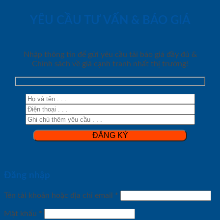
YÊU CẦU TƯ VẤN & BÁO GIÁ
Nhập thông tin để gửi yêu cầu tải báo giá đầy đủ &
Chính sách về giá cạnh tranh nhất thị trường!
Đăng nhập
Tên tài khoản hoặc địa chỉ email
*
Mật khẩu
*