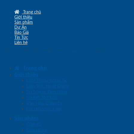
Trang chủ
Giới thiệu
Sản phẩm
Dự Án
Báo Giá
Tin Tức
Liên hệ
Copyright © 2010 - 2026
www.sgd.com.vn
- Đơn vị chủ quản
SaigonDoor
Trang chủ
Giới thiệu
Giới Thiệu Công Ty
Lĩnh Vực Hoạt Động
Sứ Mệnh Tầm Nhìn
Sơ Đồ Tổ Chức
Văn Hóa Công ty
Cơ Hội Việc Làm
Sản phẩm
Cửa gỗ
Cửa nhựa