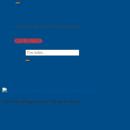
Chưa có sản phẩm trong giỏ hàng.
0933.707.707
Tìm
kiếm:
Cửa Thép Chống Cháy Có Thật Sự An Toàn ?