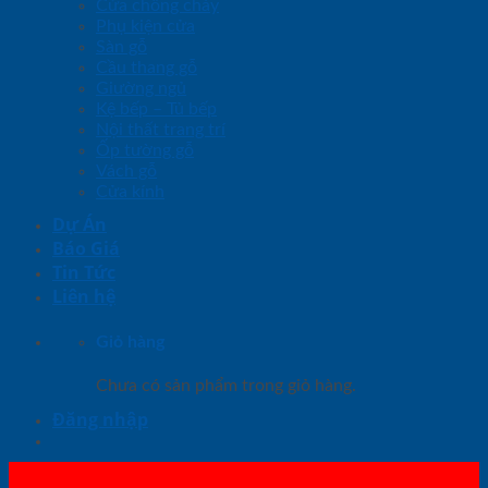
Cửa chống cháy
Phụ kiện cửa
Sàn gỗ
Cầu thang gỗ
Giường ngủ
Kệ bếp – Tủ bếp
Nội thất trang trí
Ốp tường gỗ
Vách gỗ
Cửa kính
Dự Án
Báo Giá
Tin Tức
Liên hệ
Giỏ hàng
Chưa có sản phẩm trong giỏ hàng.
Đăng nhập