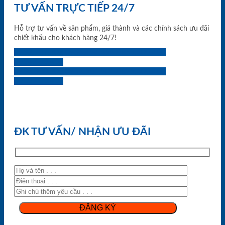
TƯ VẤN TRỰC TIẾP 24/7
Hỗ trợ tư vấn về sản phẩm, giá thành và các chính sách ưu đãi
chiết khấu cho khách hàng 24/7!
0933.707.707
0834.494.494
0855.400.400
0824.400.400
0834.300.300
0854.901.901
0899.400.400
0818.400.400
ĐK TƯ VẤN/ NHẬN ƯU ĐÃI