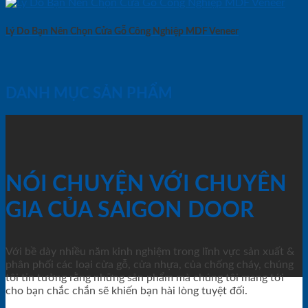
Lý Do Bạn Nên Chọn Cửa Gỗ Công Nghiệp MDF Veneer
DANH MỤC SẢN PHẨM
NÓI CHUYỆN VỚI CHUYÊN
GIA CỦA SAIGON DOOR
Với bề dày nhiều năm kinh nghiệm trong lĩnh vực sản xuất &
phân phối các loại cửa gỗ, cửa nhựa, của chống cháy, chúng
tôi tin tưởng rằng những sản phẩm mà chúng tôi mang tới
cho bạn chắc chắn sẽ khiến bạn hài lòng tuyệt đối.