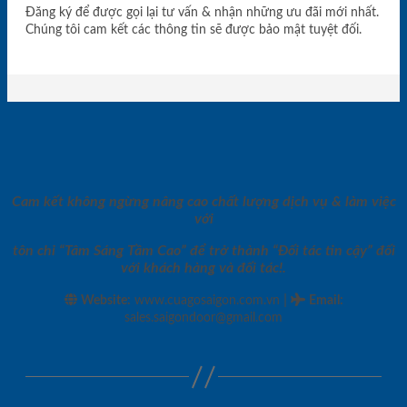
Đăng ký để được gọi lại tư vấn & nhận những ưu đãi mới nhất.
Chúng tôi cam kết các thông tin sẽ được bảo mật tuyệt đối.
Cam kết không ngừng nâng cao chất lượng dịch vụ & làm việc
với
tôn chỉ “Tâm Sáng Tầm Cao” để trở thành “Đối tác tin cậy” đối
với khách hàng và đối tác!.
|
Website:
www.cuagosaigon.com.vn
Email
:
sales.saigondoor@gmail.com