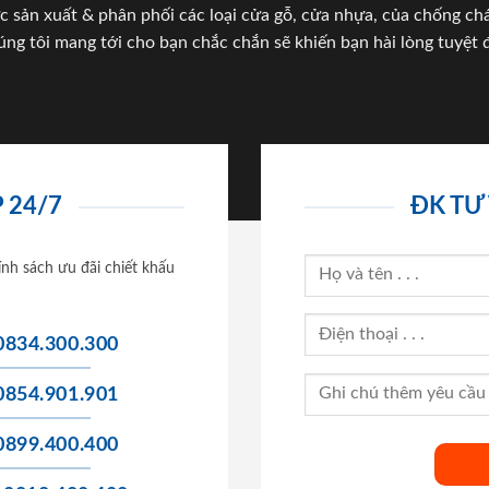
c sản xuất & phân phối các loại cửa gỗ, cửa nhựa, của chống c
úng tôi mang tới cho bạn chắc chắn sẽ khiến bạn hài lòng tuyệt đ
 24/7
ĐK TƯ
ính sách ưu đãi chiết khấu
0834.300.300
0854.901.901
0899.400.400