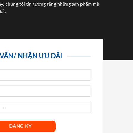
háy, chúng tôi tin tưởng rằng những sản phẩm mà
ối.
 VẤN/ NHẬN ƯU ĐÃI