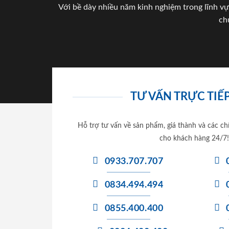
Với bề dày nhiều năm kinh nghiệm trong lĩnh vự
ch
TƯ VẤN TRỰC TIẾP
Hỗ trợ tư vấn về sản phẩm, giá thành và các ch
cho khách hàng 24/7!
0933.707.707
0834.494.494
0855.400.400