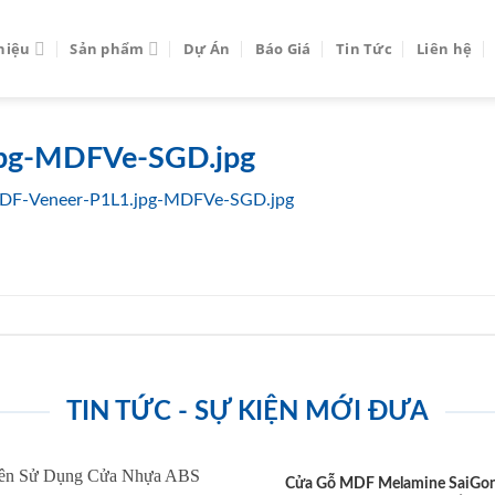
thiệu
Sản phẩm
Dự Án
Báo Giá
Tin Tức
Liên hệ
jpg-MDFVe-SGD.jpg
DF-Veneer-P1L1.jpg-MDFVe-SGD.jpg
TIN TỨC - SỰ KIỆN MỚI ĐƯA
Cửa Gỗ MDF Melamine SaiGo