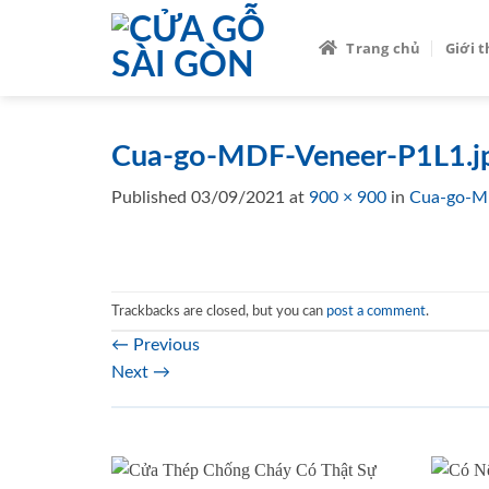
Skip
to
Trang chủ
Giới 
content
Cua-go-MDF-Veneer-P1L1.
Published
03/09/2021
at
900 × 900
in
Cua-go-M
Trackbacks are closed, but you can
post a comment
.
←
Previous
Next
→