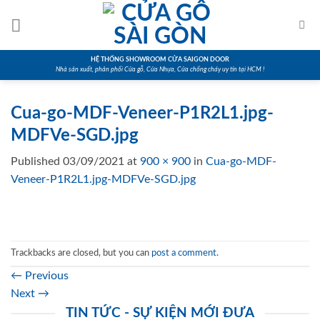
Skip
to
content
HỆ THỐNG SHOWROOM CỬA SAIGON DOOR
Nhà sản xuất, phân phối Cửa gỗ, Cửa Nhựa, Cửa chống cháy uy tín tại HCM !
Cua-go-MDF-Veneer-P1R2L1.jpg-
MDFVe-SGD.jpg
Published
03/09/2021
at
900 × 900
in
Cua-go-MDF-
Veneer-P1R2L1.jpg-MDFVe-SGD.jpg
Trackbacks are closed, but you can
post a comment
.
←
Previous
Next
→
TIN TỨC - SỰ KIỆN MỚI ĐƯA