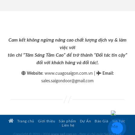
Cam kết không ngừng nâng cao chất lượng dịch vụ & làm
việc với
tôn chỉ “Tâm Sáng Tầm Cao” để trở thành “Đối tác tin cậy”
đối với khách hàng và đối tác!.
|
Website:
www.cuagosaigon.com.vn
Email
:
sales.saigondoor@gmail.com
Trang chủ
Giới thiệu
Sản phẩm
Dự Án
Báo Giá
Tin Tức
Liên hệ
Copyright © 2010 - 2026
www.sgd.com.vn
- Đơn vị chủ quản
SaigonDoor