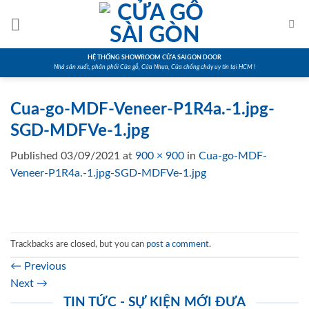
Skip
to
content
HỆ THỐNG SHOWROOM CỬA SAIGON DOOR
Nhà sản xuất, phân phối Cửa gỗ, Cửa Nhựa, Cửa chống cháy uy tín tại HCM !
Cua-go-MDF-Veneer-P1R4a.-1.jpg-
SGD-MDFVe-1.jpg
Published
03/09/2021
at
900 × 900
in
Cua-go-MDF-
Veneer-P1R4a.-1.jpg-SGD-MDFVe-1.jpg
Trackbacks are closed, but you can
post a comment
.
←
Previous
Next
→
TIN TỨC - SỰ KIỆN MỚI ĐƯA