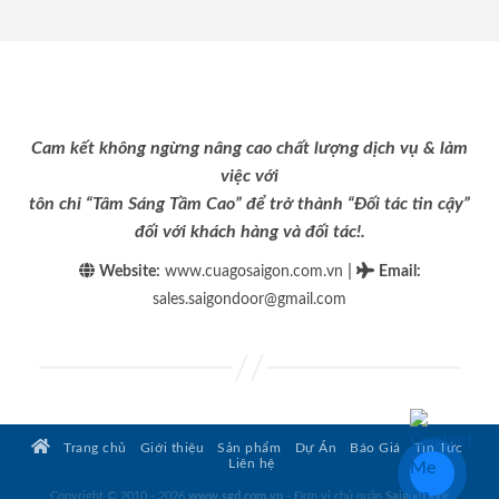
Cam kết không ngừng nâng cao chất lượng dịch vụ & làm
việc với
tôn chỉ “Tâm Sáng Tầm Cao” để trở thành “Đối tác tin cậy”
đối với khách hàng và đối tác!.
|
Website:
www.cuagosaigon.com.vn
Email
:
sales.saigondoor@gmail.com
Trang chủ
Giới thiệu
Sản phẩm
Dự Án
Báo Giá
Tin Tức
Liên hệ
Copyright © 2010 - 2026
www.sgd.com.vn
- Đơn vị chủ quản
SaigonDoor