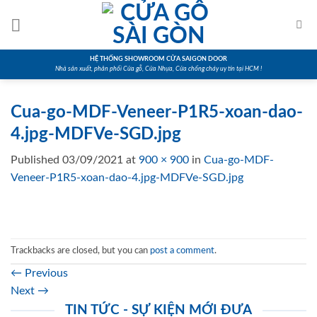
Skip
to
content
HỆ THỐNG SHOWROOM CỬA SAIGON DOOR
Nhà sản xuất, phân phối Cửa gỗ, Cửa Nhựa, Cửa chống cháy uy tín tại HCM !
Cua-go-MDF-Veneer-P1R5-xoan-dao-
4.jpg-MDFVe-SGD.jpg
Published
03/09/2021
at
900 × 900
in
Cua-go-MDF-
Veneer-P1R5-xoan-dao-4.jpg-MDFVe-SGD.jpg
Trackbacks are closed, but you can
post a comment
.
←
Previous
Next
→
TIN TỨC - SỰ KIỆN MỚI ĐƯA