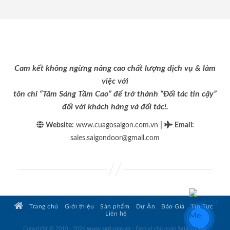
Cam kết không ngừng nâng cao chất lượng dịch vụ & làm
việc với
tôn chỉ “Tâm Sáng Tầm Cao” để trở thành “Đối tác tin cậy”
đối với khách hàng và đối tác!.
|
Website:
www.cuagosaigon.com.vn
Email
:
sales.saigondoor@gmail.com
Trang chủ
Giới thiệu
Sản phẩm
Dự Án
Báo Giá
Tin Tức
Liên hệ
Copyright © 2010 - 2026
www.sgd.com.vn
- Đơn vị chủ quản
SaigonDoor