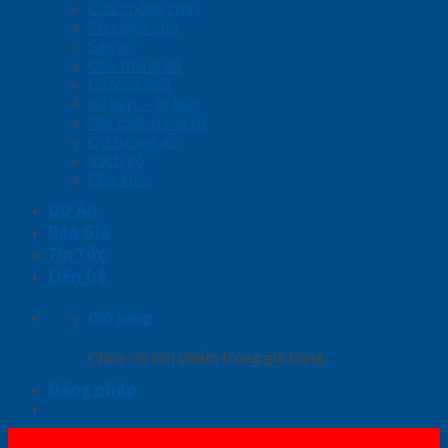
Cửa chống cháy
Phụ kiện cửa
Sàn gỗ
Cầu thang gỗ
Giường ngủ
Kệ bếp – Tủ bếp
Nội thất trang trí
Ốp tường gỗ
Vách gỗ
Cửa kính
Dự Án
Báo Giá
Tin Tức
Liên hệ
Giỏ hàng
Chưa có sản phẩm trong giỏ hàng.
Đăng nhập