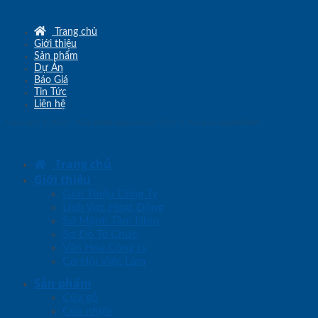
Trang chủ
Giới thiệu
Sản phẩm
Dự Án
Báo Giá
Tin Tức
Liên hệ
Copyright © 2010 - 2026
www.sgd.com.vn
- Đơn vị chủ quản
SaigonDoor
Trang chủ
Giới thiệu
Giới Thiệu Công Ty
Lĩnh Vực Hoạt Động
Sứ Mệnh Tầm Nhìn
Sơ Đồ Tổ Chức
Văn Hóa Công ty
Cơ Hội Việc Làm
Sản phẩm
Cửa gỗ
Cửa nhựa