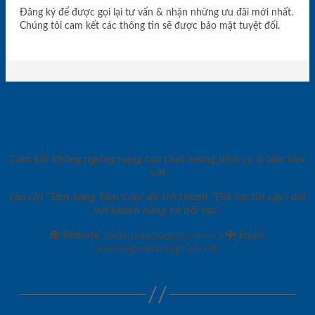
Đăng ký để được gọi lại tư vấn & nhận những ưu đãi mới nhất.
Chúng tôi cam kết các thông tin sẽ được bảo mật tuyệt đối.
Cam kết không ngừng nâng cao chất lượng dịch vụ & làm việc
với
tôn chỉ “Tâm Sáng Tầm Cao” để trở thành “Đối tác tin cậy” đối
với khách hàng và đối tác!.
|
Website:
www.cuagosaigon.com.vn
Email
:
sales.saigondoor@gmail.com