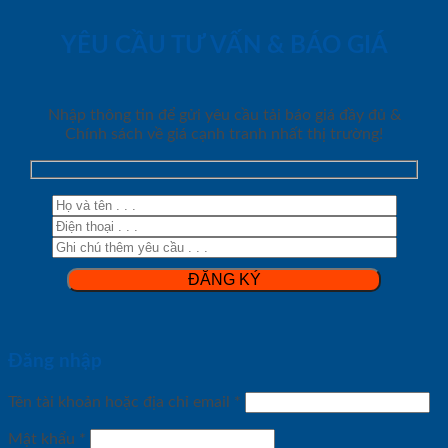
YÊU CẦU TƯ VẤN & BÁO GIÁ
Nhập thông tin để gửi yêu cầu tải báo giá đầy đủ &
Chính sách về giá cạnh tranh nhất thị trường!
Đăng nhập
Tên tài khoản hoặc địa chỉ email
*
Mật khẩu
*