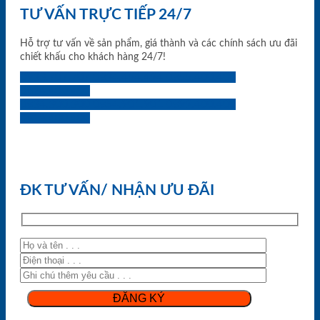
TƯ VẤN TRỰC TIẾP 24/7
Hỗ trợ tư vấn về sản phẩm, giá thành và các chính sách ưu đãi
chiết khấu cho khách hàng 24/7!
0933.707.707
0834.494.494
0855.400.400
0824.400.400
0834.300.300
0854.901.901
0899.400.400
0818.400.400
ĐK TƯ VẤN/ NHẬN ƯU ĐÃI