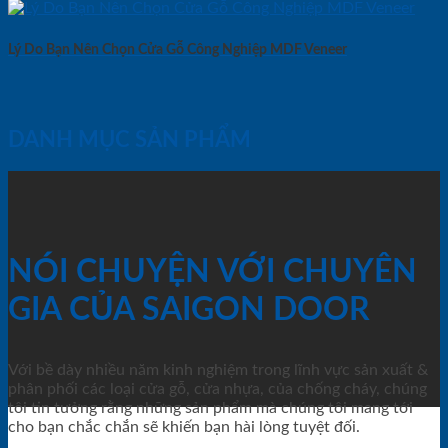
Lý Do Bạn Nên Chọn Cửa Gỗ Công Nghiệp MDF Veneer
DANH MỤC SẢN PHẨM
NÓI CHUYỆN VỚI CHUYÊN
GIA CỦA SAIGON DOOR
Với bề dày nhiều năm kinh nghiệm trong lĩnh vực sản xuất &
phân phối các loại cửa gỗ, cửa nhựa, của chống cháy, chúng
tôi tin tưởng rằng những sản phẩm mà chúng tôi mang tới
cho bạn chắc chắn sẽ khiến bạn hài lòng tuyệt đối.