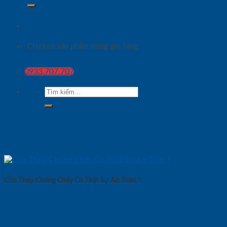
Chưa có sản phẩm trong giỏ hàng.
0933.707.707
Tìm
kiếm:
Cửa Thép Chống Cháy Có Thật Sự An Toàn ?