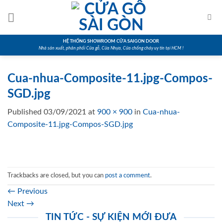
Skip
to
content
HỆ THỐNG SHOWROOM CỬA SAIGON DOOR
Nhà sản xuất, phân phối Cửa gỗ, Cửa Nhựa, Cửa chống cháy uy tín tại HCM !
Cua-nhua-Composite-11.jpg-Compos-
SGD.jpg
Published
03/09/2021
at
900 × 900
in
Cua-nhua-
Composite-11.jpg-Compos-SGD.jpg
Trackbacks are closed, but you can
post a comment
.
←
Previous
Next
→
TIN TỨC - SỰ KIỆN MỚI ĐƯA