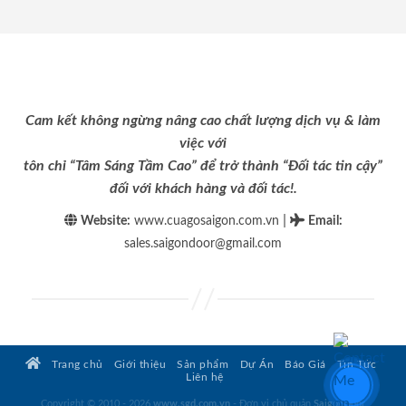
Cam kết không ngừng nâng cao chất lượng dịch vụ & làm
việc với
tôn chỉ “Tâm Sáng Tầm Cao” để trở thành “Đối tác tin cậy”
đối với khách hàng và đối tác!.
|
Website:
www.cuagosaigon.com.vn
Email
:
sales.saigondoor@gmail.com
Trang chủ
Giới thiệu
Sản phẩm
Dự Án
Báo Giá
Tin Tức
Liên hệ
Copyright © 2010 - 2026
www.sgd.com.vn
- Đơn vị chủ quản
SaigonDoor