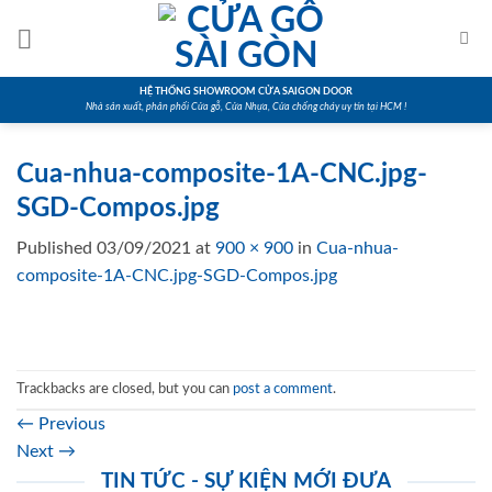
Skip
to
content
HỆ THỐNG SHOWROOM CỬA SAIGON DOOR
Nhà sản xuất, phân phối Cửa gỗ, Cửa Nhựa, Cửa chống cháy uy tín tại HCM !
Cua-nhua-composite-1A-CNC.jpg-
SGD-Compos.jpg
Published
03/09/2021
at
900 × 900
in
Cua-nhua-
composite-1A-CNC.jpg-SGD-Compos.jpg
Trackbacks are closed, but you can
post a comment
.
←
Previous
Next
→
TIN TỨC - SỰ KIỆN MỚI ĐƯA