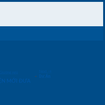
Next
→
Giường ngủ
Dự Án
IỆN MỚI ĐƯA