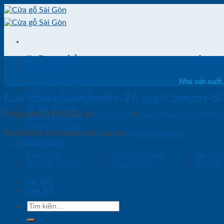
Skip
to
content
Trang chủ
HỆ TH
Giới thiệu
Giới Thiệu Công Ty
Nhà sản xuất
Lĩnh Vực Hoạt Động
Cua-nhua-Composite-2A.jpg-Compos-S
Sứ Mệnh Tầm Nhìn
Sơ Đồ Tổ Chức
Published
03/09/2021
at
900 × 900
in
Cua-nhua-Composite-2
Văn Hóa Công ty
Cơ Hội Việc Làm
Trackbacks are closed, but you can
post a comment
.
Sản phẩm
←
Previous
Cửa nhựa
Cửa chống cháy
Phụ kiện
Nội thất trang trí
Ốp tường gỗ
Vách gỗ
Tin Tức
Liên hệ
Tìm
kiếm: