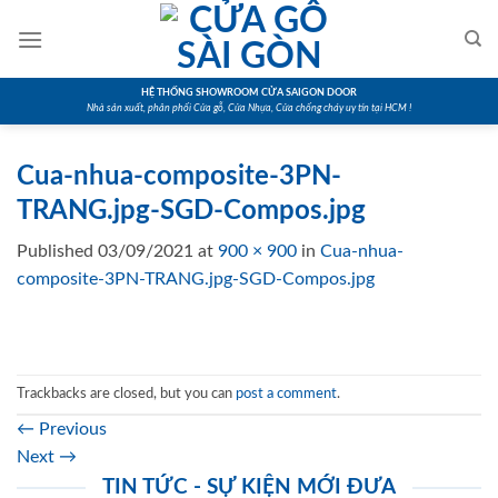
Skip
to
content
HỆ THỐNG SHOWROOM CỬA SAIGON DOOR
Nhà sản xuất, phân phối Cửa gỗ, Cửa Nhựa, Cửa chống cháy uy tín tại HCM !
Cua-nhua-composite-3PN-
TRANG.jpg-SGD-Compos.jpg
Published
03/09/2021
at
900 × 900
in
Cua-nhua-
composite-3PN-TRANG.jpg-SGD-Compos.jpg
Trackbacks are closed, but you can
post a comment
.
←
Previous
Next
→
TIN TỨC - SỰ KIỆN MỚI ĐƯA