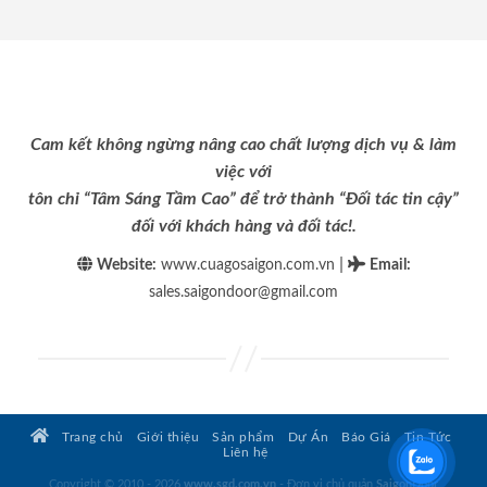
Cam kết không ngừng nâng cao chất lượng dịch vụ & làm
việc với
tôn chỉ “Tâm Sáng Tầm Cao” để trở thành “Đối tác tin cậy”
đối với khách hàng và đối tác!.
|
Website:
www.cuagosaigon.com.vn
Email
:
sales.saigondoor@gmail.com
Trang chủ
Giới thiệu
Sản phẩm
Dự Án
Báo Giá
Tin Tức
Liên hệ
Copyright © 2010 - 2026
www.sgd.com.vn
- Đơn vị chủ quản
SaigonDoor