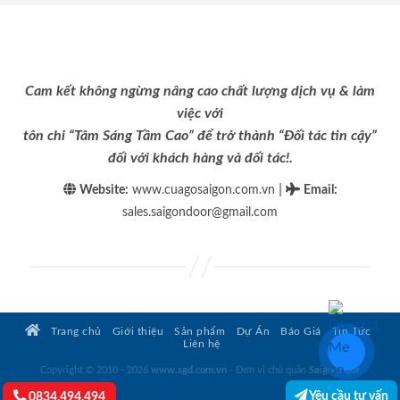
Cam kết không ngừng nâng cao chất lượng dịch vụ & làm
việc với
tôn chỉ “Tâm Sáng Tầm Cao” để trở thành “Đối tác tin cậy”
đối với khách hàng và đối tác!.
|
Website:
www.cuagosaigon.com.vn
Email
:
sales.saigondoor@gmail.com
Trang chủ
Giới thiệu
Sản phẩm
Dự Án
Báo Giá
Tin Tức
Liên hệ
Copyright © 2010 - 2026
www.sgd.com.vn
- Đơn vị chủ quản
SaigonDoor
Yêu cầu tư vấn
0834.494.494