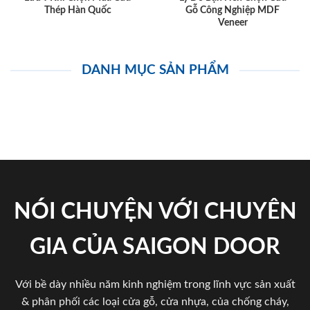
Thép Hàn Quốc
Gỗ Công Nghiệp MDF
Veneer
DANH MỤC SẢN PHẨM
NÓI CHUYỆN VỚI CHUYÊN
GIA CỦA SAIGON DOOR
Với bề dày nhiều năm kinh nghiệm trong lĩnh vực sản xuất
& phân phối các loại cửa gỗ, cửa nhựa, của chống cháy,