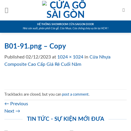
Skip
to
content
HỆ THỐNG SHOWROOM CỬA SAIGON DOOR
Nhà sản xuất, phân phối Cửa gỗ, Cửa Nhựa, Cửa chống cháy uy tín tại HCM !
B01-91.png – Copy
Published
02/12/2023
at
1024 × 1024
in
Cửa Nhựa
Composite Cao Cấp Giá Rẻ Cuối Năm
Trackbacks are closed, but you can
post a comment
.
←
Previous
Next
→
TIN TỨC - SỰ KIỆN MỚI ĐƯA