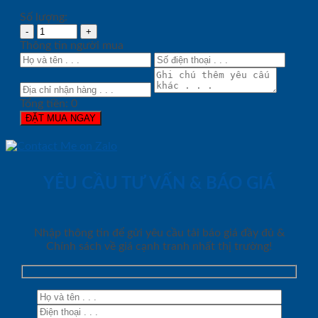
Số lượng:
Thông tin người mua
Tổng tiền:
0
ĐẶT MUA NGAY
YÊU CẦU TƯ VẤN & BÁO GIÁ
Nhập thông tin để gửi yêu cầu tải báo giá đầy đủ &
Chính sách về giá cạnh tranh nhất thị trường!