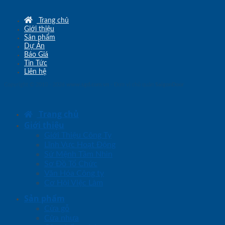
Trang chủ
Giới thiệu
Sản phẩm
Dự Án
Báo Giá
Tin Tức
Liên hệ
Copyright © 2010 - 2026
www.sgd.com.vn
- Đơn vị chủ quản
SaigonDoor
Trang chủ
Giới thiệu
Giới Thiệu Công Ty
Lĩnh Vực Hoạt Động
Sứ Mệnh Tầm Nhìn
Sơ Đồ Tổ Chức
Văn Hóa Công ty
Cơ Hội Việc Làm
Sản phẩm
Cửa gỗ
Cửa nhựa