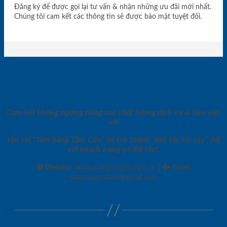
Đăng ký để được gọi lại tư vấn & nhận những ưu đãi mới nhất.
Chúng tôi cam kết các thông tin sẽ được bảo mật tuyệt đối.
Cam kết không ngừng nâng cao chất lượng dịch vụ & làm việc
với
tôn chỉ “Tâm Sáng Tầm Cao” để trở thành “Đối tác tin cậy” đối
với khách hàng và đối tác!.
|
Website:
www.cuagosaigon.com.vn
Email
:
sales.saigondoor@gmail.com