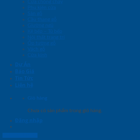
Cửa chống cháy
Phụ kiện cửa
Sàn gỗ
Cầu thang gỗ
Giường ngủ
Kệ bếp – Tủ bếp
Nội thất trang trí
Ốp tường gỗ
Vách gỗ
Cửa kính
Dự Án
Báo Giá
Tin Tức
Liên hệ
Giỏ hàng
Chưa có sản phẩm trong giỏ hàng.
Đăng nhập
Lightbox button