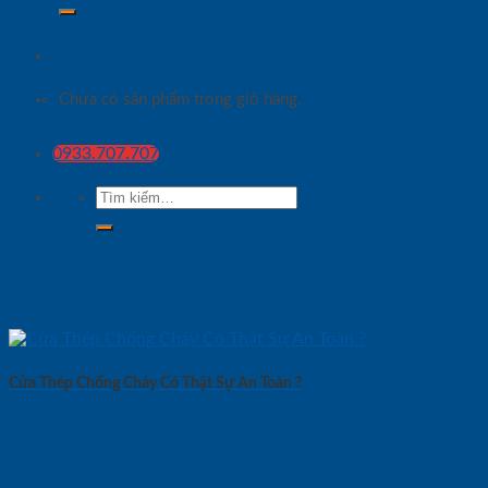
Chưa có sản phẩm trong giỏ hàng.
0933.707.707
Tìm
kiếm:
Cửa Thép Chống Cháy Có Thật Sự An Toàn ?