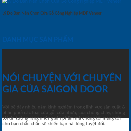
Lý Do Bạn Nên Chọn Cửa Gỗ Công Nghiệp MDF Veneer
DANH MỤC SẢN PHẨM
NÓI CHUYỆN VỚI CHUYÊN
GIA CỦA SAIGON DOOR
Với bề dày nhiều năm kinh nghiệm trong lĩnh vực sản xuất &
phân phối các loại cửa gỗ, cửa nhựa, của chống cháy, chúng
tôi tin tưởng rằng những sản phẩm mà chúng tôi mang tới
cho bạn chắc chắn sẽ khiến bạn hài lòng tuyệt đối.