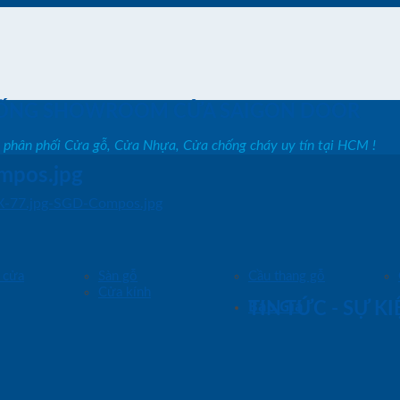
ỐNG SHOWROOM CỬA SAIGON DOOR
, phân phối Cửa gỗ, Cửa Nhựa, Cửa chống cháy uy tín tại HCM !
mpos.jpg
X-77.jpg-SGD-Compos.jpg
 cửa
Sàn gỗ
Cầu thang gỗ
Cửa kính
Báo Giá
TIN TỨC - SỰ K