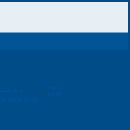
Next
→
Giường ngủ
Dự Án
IỆN MỚI ĐƯA