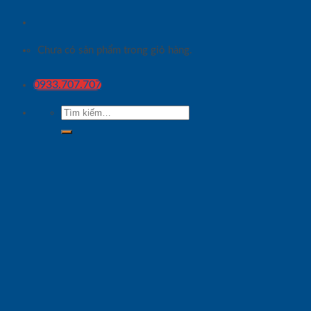
Chưa có sản phẩm trong giỏ hàng.
0933.707.707
Tìm
kiếm: