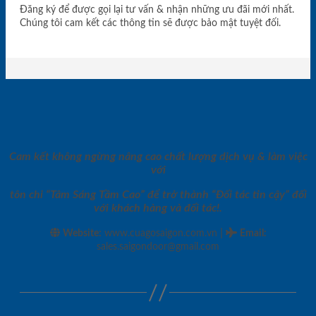
Đăng ký để được gọi lại tư vấn & nhận những ưu đãi mới nhất.
Chúng tôi cam kết các thông tin sẽ được bảo mật tuyệt đối.
Cam kết không ngừng nâng cao chất lượng dịch vụ & làm việc
với
tôn chỉ “Tâm Sáng Tầm Cao” để trở thành “Đối tác tin cậy” đối
với khách hàng và đối tác!.
|
Website:
www.cuagosaigon.com.vn
Email
:
sales.saigondoor@gmail.com