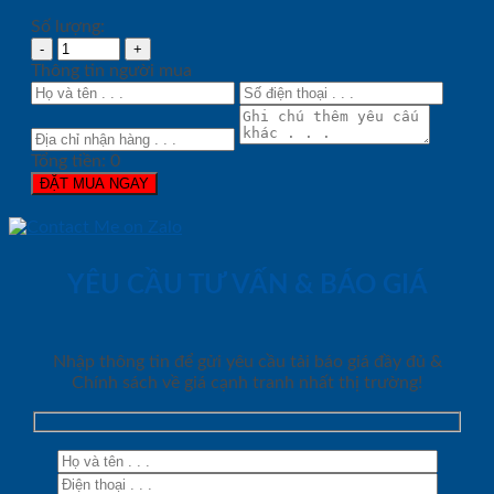
Số lượng:
Thông tin người mua
Tổng tiền:
0
ĐẶT MUA NGAY
YÊU CẦU TƯ VẤN & BÁO GIÁ
Nhập thông tin để gửi yêu cầu tải báo giá đầy đủ &
Chính sách về giá cạnh tranh nhất thị trường!