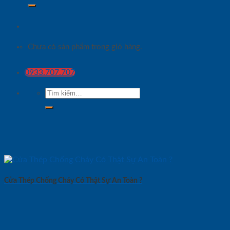
Chưa có sản phẩm trong giỏ hàng.
0933.707.707
Tìm
kiếm:
Cửa Thép Chống Cháy Có Thật Sự An Toàn ?