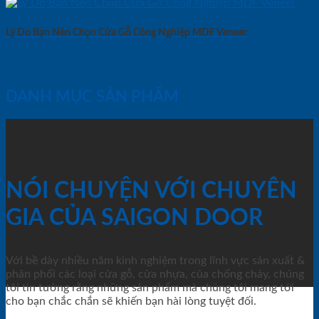
Lý Do Bạn Nên Chọn Cửa Gỗ Công Nghiệp MDF Veneer
DANH MỤC SẢN PHẨM
NÓI CHUYỆN VỚI CHUYÊN
GIA CỦA SAIGON DOOR
Với bề dày nhiều năm kinh nghiệm trong lĩnh vực sản xuất &
phân phối các loại cửa gỗ, cửa nhựa, của chống cháy, chúng
tôi tin tưởng rằng những sản phẩm mà chúng tôi mang tới
cho bạn chắc chắn sẽ khiến bạn hài lòng tuyệt đối.