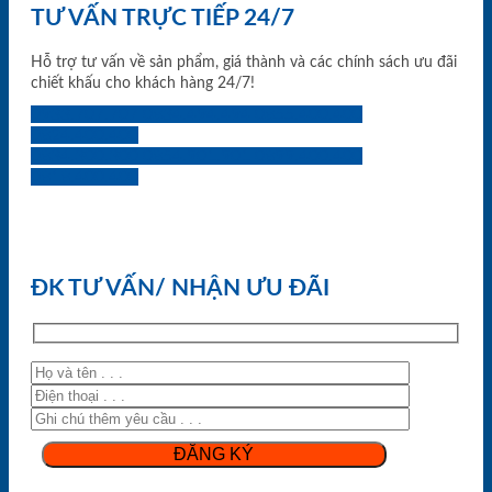
TƯ VẤN TRỰC TIẾP 24/7
Hỗ trợ tư vấn về sản phẩm, giá thành và các chính sách ưu đãi
chiết khấu cho khách hàng 24/7!
0933.707.707
0834.494.494
0855.400.400
0824.400.400
0834.300.300
0854.901.901
0899.400.400
0818.400.400
ĐK TƯ VẤN/ NHẬN ƯU ĐÃI