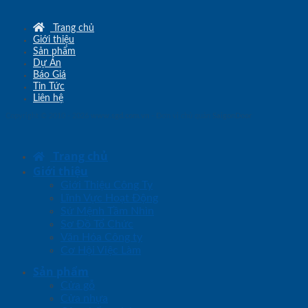
Trang chủ
Giới thiệu
Sản phẩm
Dự Án
Báo Giá
Tin Tức
Liên hệ
Copyright © 2010 - 2026
www.sgd.com.vn
- Đơn vị chủ quản
SaigonDoor
Trang chủ
Giới thiệu
Giới Thiệu Công Ty
Lĩnh Vực Hoạt Động
Sứ Mệnh Tầm Nhìn
Sơ Đồ Tổ Chức
Văn Hóa Công ty
Cơ Hội Việc Làm
Sản phẩm
Cửa gỗ
Cửa nhựa