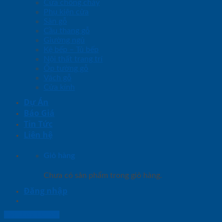
Cửa chống cháy
Phụ kiện cửa
Sàn gỗ
Cầu thang gỗ
Giường ngủ
Kệ bếp – Tủ bếp
Nội thất trang trí
Ốp tường gỗ
Vách gỗ
Cửa kính
Dự Án
Báo Giá
Tin Tức
Liên hệ
Giỏ hàng
Chưa có sản phẩm trong giỏ hàng.
Đăng nhập
Lightbox button