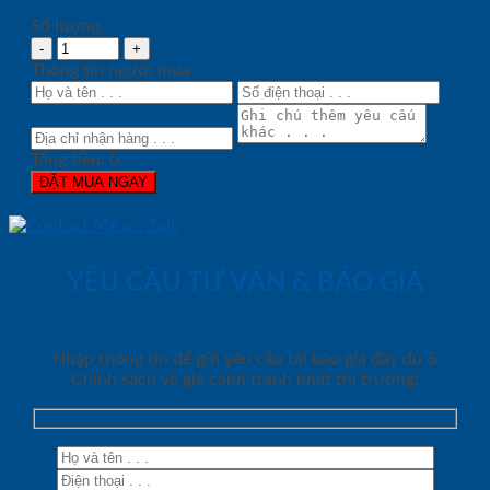
Số lượng:
Thông tin người mua
Tổng tiền:
0
ĐẶT MUA NGAY
YÊU CẦU TƯ VẤN & BÁO GIÁ
Nhập thông tin để gửi yêu cầu tải báo giá đầy đủ &
Chính sách về giá cạnh tranh nhất thị trường!