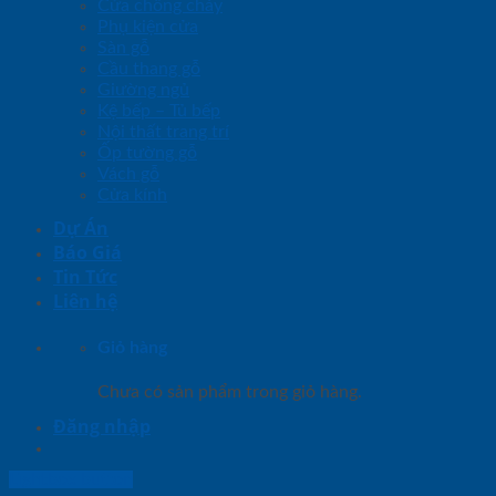
Cửa chống cháy
Phụ kiện cửa
Sàn gỗ
Cầu thang gỗ
Giường ngủ
Kệ bếp – Tủ bếp
Nội thất trang trí
Ốp tường gỗ
Vách gỗ
Cửa kính
Dự Án
Báo Giá
Tin Tức
Liên hệ
Giỏ hàng
Chưa có sản phẩm trong giỏ hàng.
Đăng nhập
Lightbox button