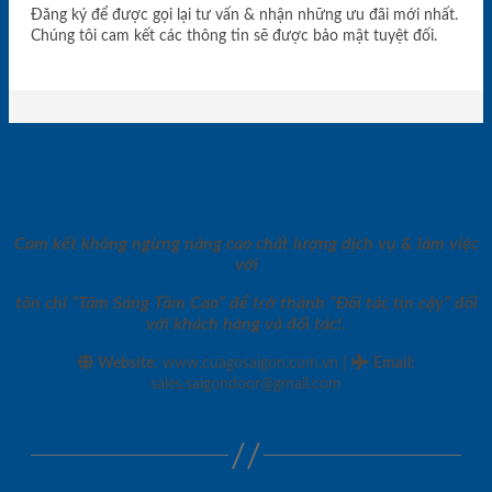
Đăng ký để được gọi lại tư vấn & nhận những ưu đãi mới nhất.
Chúng tôi cam kết các thông tin sẽ được bảo mật tuyệt đối.
Cam kết không ngừng nâng cao chất lượng dịch vụ & làm việc
với
tôn chỉ “Tâm Sáng Tầm Cao” để trở thành “Đối tác tin cậy” đối
với khách hàng và đối tác!.
|
Website:
www.cuagosaigon.com.vn
Email
:
sales.saigondoor@gmail.com