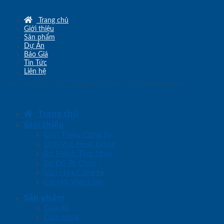
Trang chủ
Giới thiệu
Sản phẩm
Dự Án
Báo Giá
Tin Tức
Liên hệ
Copyright © 2010 - 2026
www.sgd.com.vn
- Đơn vị chủ quản
SaigonDoor
Trang chủ
Giới thiệu
Giới Thiệu Công Ty
Lĩnh Vực Hoạt Động
Sứ Mệnh Tầm Nhìn
Sơ Đồ Tổ Chức
Văn Hóa Công ty
Cơ Hội Việc Làm
Sản phẩm
Cửa gỗ
Cửa nhựa