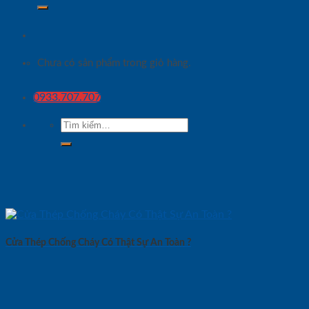
Chưa có sản phẩm trong giỏ hàng.
0933.707.707
Tìm
kiếm:
Cửa Thép Chống Cháy Có Thật Sự An Toàn ?