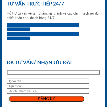
TƯ VẤN TRỰC TIẾP 24/7
Hỗ trợ tư vấn về sản phẩm, giá thành và các chính sách ưu đãi
chiết khấu cho khách hàng 24/7!
0933.707.707
0834.494.494
0855.400.400
0824.400.400
0834.300.300
0854.901.901
0899.400.400
0818.400.400
ĐK TƯ VẤN/ NHẬN ƯU ĐÃI