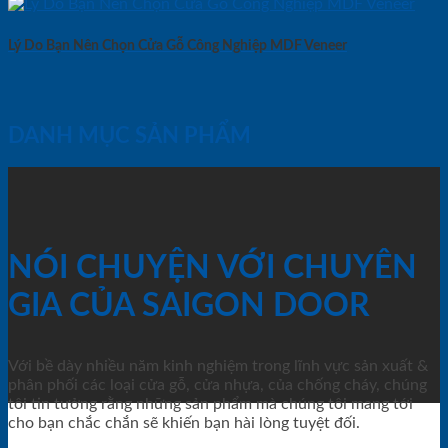
Lý Do Bạn Nên Chọn Cửa Gỗ Công Nghiệp MDF Veneer
DANH MỤC SẢN PHẨM
NÓI CHUYỆN VỚI CHUYÊN
GIA CỦA SAIGON DOOR
Với bề dày nhiều năm kinh nghiệm trong lĩnh vực sản xuất &
phân phối các loại cửa gỗ, cửa nhựa, của chống cháy, chúng
tôi tin tưởng rằng những sản phẩm mà chúng tôi mang tới
cho bạn chắc chắn sẽ khiến bạn hài lòng tuyệt đối.