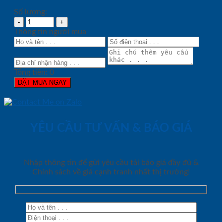
Số lượng:
Thông tin người mua
Tổng tiền:
0
ĐẶT MUA NGAY
YÊU CẦU TƯ VẤN & BÁO GIÁ
Nhập thông tin để gửi yêu cầu tải báo giá đầy đủ &
Chính sách về giá cạnh tranh nhất thị trường!