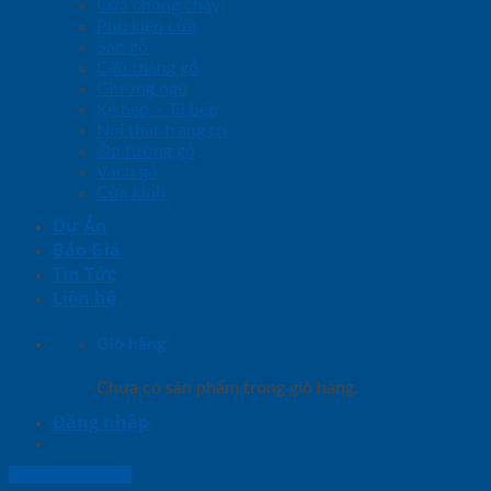
Cửa chống cháy
Phụ kiện cửa
Sàn gỗ
Cầu thang gỗ
Giường ngủ
Kệ bếp – Tủ bếp
Nội thất trang trí
Ốp tường gỗ
Vách gỗ
Cửa kính
Dự Án
Báo Giá
Tin Tức
Liên hệ
Giỏ hàng
Chưa có sản phẩm trong giỏ hàng.
Đăng nhập
Lightbox button