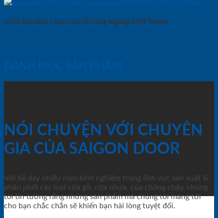
Lý Do Bạn Nên Chọn Cửa Gỗ Công Nghiệp MDF Veneer
DANH MỤC SẢN PHẨM
NÓI CHUYỆN VỚI CHUYÊN
GIA CỦA SAIGON DOOR
Với bề dày nhiều năm kinh nghiệm trong lĩnh vực sản xuất &
phân phối các loại cửa gỗ, cửa nhựa, của chống cháy, chúng
tôi tin tưởng rằng những sản phẩm mà chúng tôi mang tới
cho bạn chắc chắn sẽ khiến bạn hài lòng tuyệt đối.