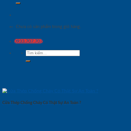
Chưa có sản phẩm trong giỏ hàng.
0933.707.707
Tìm
kiếm:
Cửa Thép Chống Cháy Có Thật Sự An Toàn ?