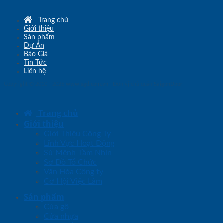
Trang chủ
Giới thiệu
Sản phẩm
Dự Án
Báo Giá
Tin Tức
Liên hệ
Copyright © 2010 - 2026
www.sgd.com.vn
- Đơn vị chủ quản
SaigonDoor
Trang chủ
Giới thiệu
Giới Thiệu Công Ty
Lĩnh Vực Hoạt Động
Sứ Mệnh Tầm Nhìn
Sơ Đồ Tổ Chức
Văn Hóa Công ty
Cơ Hội Việc Làm
Sản phẩm
Cửa gỗ
Cửa nhựa