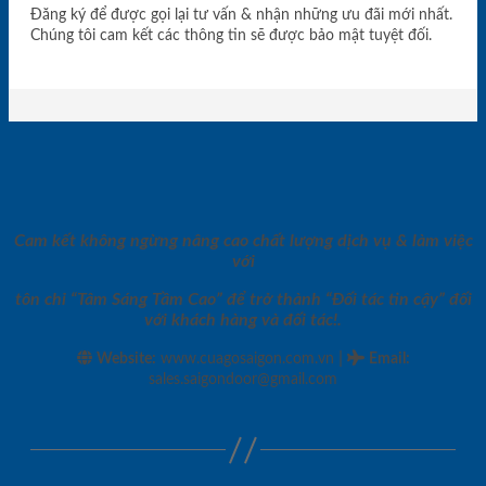
Đăng ký để được gọi lại tư vấn & nhận những ưu đãi mới nhất.
Chúng tôi cam kết các thông tin sẽ được bảo mật tuyệt đối.
Cam kết không ngừng nâng cao chất lượng dịch vụ & làm việc
với
tôn chỉ “Tâm Sáng Tầm Cao” để trở thành “Đối tác tin cậy” đối
với khách hàng và đối tác!.
|
Website:
www.cuagosaigon.com.vn
Email
:
sales.saigondoor@gmail.com