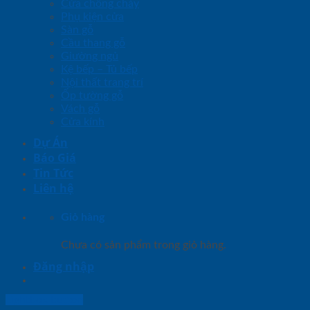
Cửa chống cháy
Phụ kiện cửa
Sàn gỗ
Cầu thang gỗ
Giường ngủ
Kệ bếp – Tủ bếp
Nội thất trang trí
Ốp tường gỗ
Vách gỗ
Cửa kính
Dự Án
Báo Giá
Tin Tức
Liên hệ
Giỏ hàng
Chưa có sản phẩm trong giỏ hàng.
Đăng nhập
Lightbox button