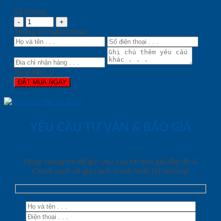
Số lượng:
Thông tin người mua
Tổng tiền:
0
ĐẶT MUA NGAY
YÊU CẦU TƯ VẤN & BÁO GIÁ
Nhập thông tin để gửi yêu cầu tải báo giá đầy đủ &
Chính sách về giá cạnh tranh nhất thị trường!