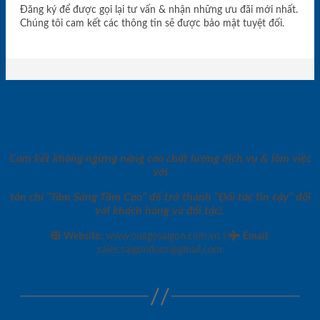
Đăng ký để được gọi lại tư vấn & nhận những ưu đãi mới nhất.
Chúng tôi cam kết các thông tin sẽ được bảo mật tuyệt đối.
Cam kết không ngừng nâng cao chất lượng dịch vụ & làm việc
với
tôn chỉ “Tâm Sáng Tầm Cao” để trở thành “Đối tác tin cậy” đối
với khách hàng và đối tác!.
|
Website:
www.cuagosaigon.com.vn
Email
:
sales.saigondoor@gmail.com