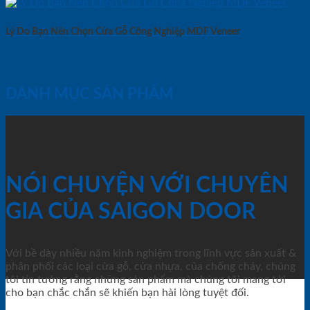
Lý Do Bạn Nên Chọn Cửa Gỗ Công Nghiệp MDF Veneer
DANH MỤC SẢN PHẨM
NÓI CHUYỆN VỚI CHUYÊN
GIA CỦA SAIGON DOOR
Với bề dày nhiều năm kinh nghiệm trong lĩnh vực sản xuất &
phân phối các loại cửa gỗ, cửa nhựa, của chống cháy, chúng
tôi tin tưởng rằng những sản phẩm mà chúng tôi mang tới
cho bạn chắc chắn sẽ khiến bạn hài lòng tuyệt đối.