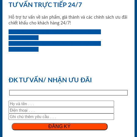
TƯ VẤN TRỰC TIẾP 24/7
Hỗ trợ tư vấn về sản phẩm, giá thành và các chính sách ưu đãi
chiết khấu cho khách hàng 24/7!
0933.707.707
0834.494.494
0855.400.400
0824.400.400
0834.300.300
0854.901.901
0899.400.400
0818.400.400
ĐK TƯ VẤN/ NHẬN ƯU ĐÃI