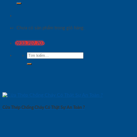
Chưa có sản phẩm trong giỏ hàng.
0933.707.707
Tìm
kiếm:
Cửa Thép Chống Cháy Có Thật Sự An Toàn ?