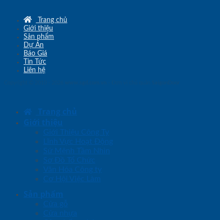
Trang chủ
Giới thiệu
Sản phẩm
Dự Án
Báo Giá
Tin Tức
Liên hệ
Copyright © 2010 - 2026
www.sgd.com.vn
- Đơn vị chủ quản
SaigonDoor
Trang chủ
Giới thiệu
Giới Thiệu Công Ty
Lĩnh Vực Hoạt Động
Sứ Mệnh Tầm Nhìn
Sơ Đồ Tổ Chức
Văn Hóa Công ty
Cơ Hội Việc Làm
Sản phẩm
Cửa gỗ
Cửa nhựa