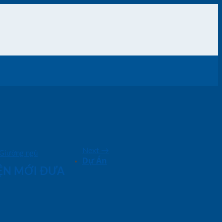
Next
→
Giường ngủ
Dự Án
IỆN MỚI ĐƯA