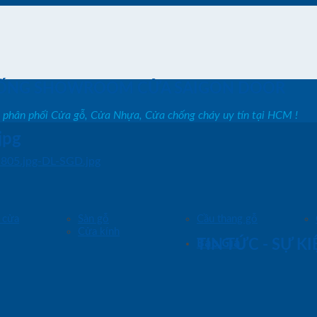
ỐNG SHOWROOM CỬA SAIGON DOOR
, phân phối Cửa gỗ, Cửa Nhựa, Cửa chống cháy uy tín tại HCM !
jpg
805.jpg-DL-SGD.jpg
 cửa
Sàn gỗ
Cầu thang gỗ
Cửa kính
Báo Giá
TIN TỨC - SỰ K