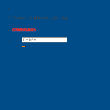
Chưa có sản phẩm trong giỏ hàng.
0933.707.707
Tìm
kiếm: