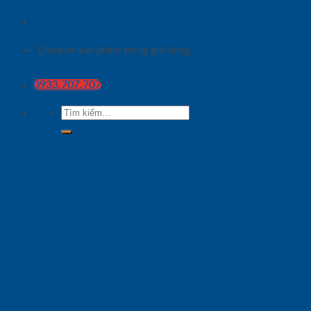
Chưa có sản phẩm trong giỏ hàng.
0933.707.707
Tìm
kiếm: