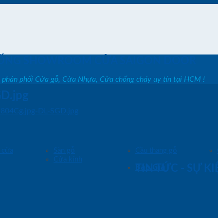
ỐNG SHOWROOM CỬA SAIGON DOOR
, phân phối Cửa gỗ, Cửa Nhựa, Cửa chống cháy uy tín tại HCM !
D.jpg
-804Cg.jpg-DL-SGD.jpg
 cửa
Sàn gỗ
Cầu thang gỗ
Cửa kính
Báo Giá
TIN TỨC - SỰ K