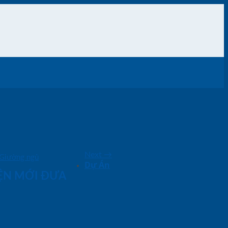
Next
→
Giường ngủ
Dự Án
IỆN MỚI ĐƯA