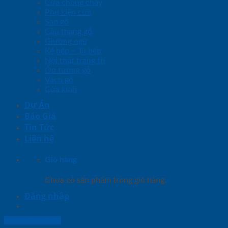
Cửa chống cháy
Phụ kiện cửa
Sàn gỗ
Cầu thang gỗ
Giường ngủ
Kệ bếp – Tủ bếp
Nội thất trang trí
Ốp tường gỗ
Vách gỗ
Cửa kính
Dự Án
Báo Giá
Tin Tức
Liên hệ
Giỏ hàng
Chưa có sản phẩm trong giỏ hàng.
Đăng nhập
Lightbox button