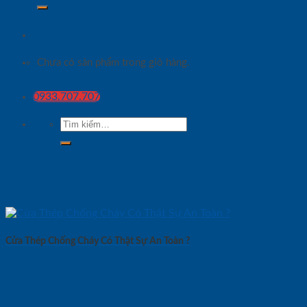
Chưa có sản phẩm trong giỏ hàng.
0933.707.707
Tìm
kiếm:
Cửa Thép Chống Cháy Có Thật Sự An Toàn ?