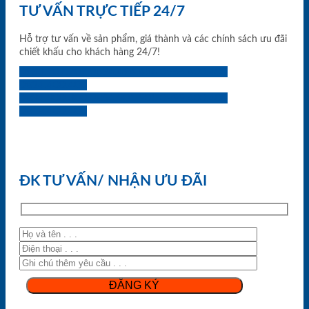
TƯ VẤN TRỰC TIẾP 24/7
Hỗ trợ tư vấn về sản phẩm, giá thành và các chính sách ưu đãi
chiết khấu cho khách hàng 24/7!
0933.707.707
0834.494.494
0855.400.400
0824.400.400
0834.300.300
0854.901.901
0899.400.400
0818.400.400
ĐK TƯ VẤN/ NHẬN ƯU ĐÃI