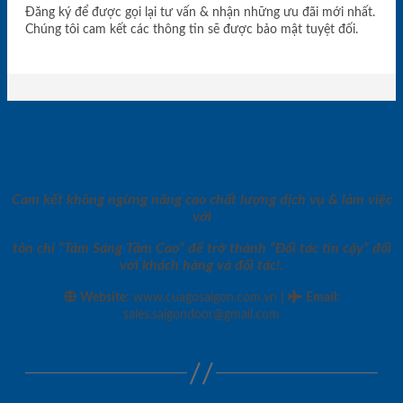
Đăng ký để được gọi lại tư vấn & nhận những ưu đãi mới nhất.
Chúng tôi cam kết các thông tin sẽ được bảo mật tuyệt đối.
Cam kết không ngừng nâng cao chất lượng dịch vụ & làm việc
với
tôn chỉ “Tâm Sáng Tầm Cao” để trở thành “Đối tác tin cậy” đối
với khách hàng và đối tác!.
|
Website:
www.cuagosaigon.com.vn
Email
:
sales.saigondoor@gmail.com