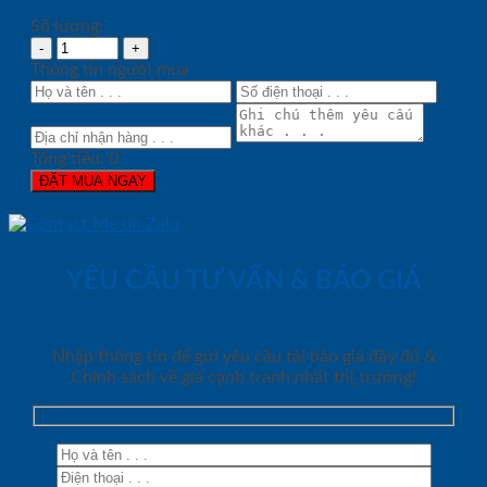
Số lượng:
Thông tin người mua
Tổng tiền:
0
ĐẶT MUA NGAY
YÊU CẦU TƯ VẤN & BÁO GIÁ
Nhập thông tin để gửi yêu cầu tải báo giá đầy đủ &
Chính sách về giá cạnh tranh nhất thị trường!