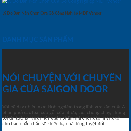
Lý Do Bạn Nên Chọn Cửa Gỗ Công Nghiệp MDF Veneer
DANH MỤC SẢN PHẨM
NÓI CHUYỆN VỚI CHUYÊN
GIA CỦA SAIGON DOOR
Với bề dày nhiều năm kinh nghiệm trong lĩnh vực sản xuất &
phân phối các loại cửa gỗ, cửa nhựa, của chống cháy, chúng
tôi tin tưởng rằng những sản phẩm mà chúng tôi mang tới
cho bạn chắc chắn sẽ khiến bạn hài lòng tuyệt đối.