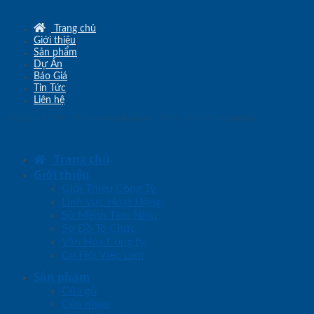
Trang chủ
Giới thiệu
Sản phẩm
Dự Án
Báo Giá
Tin Tức
Liên hệ
Copyright © 2010 - 2026
www.sgd.com.vn
- Đơn vị chủ quản
SaigonDoor
Trang chủ
Giới thiệu
Giới Thiệu Công Ty
Lĩnh Vực Hoạt Động
Sứ Mệnh Tầm Nhìn
Sơ Đồ Tổ Chức
Văn Hóa Công ty
Cơ Hội Việc Làm
Sản phẩm
Cửa gỗ
Cửa nhựa