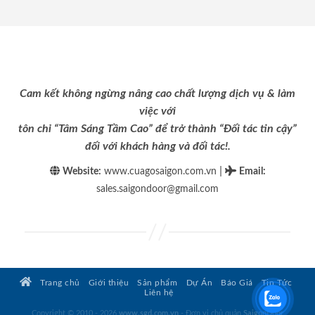
Cam kết không ngừng nâng cao chất lượng dịch vụ & làm
việc với
tôn chỉ “Tâm Sáng Tầm Cao” để trở thành “Đối tác tin cậy”
đối với khách hàng và đối tác!.
|
Website:
www.cuagosaigon.com.vn
Email
:
sales.saigondoor@gmail.com
Trang chủ
Giới thiệu
Sản phẩm
Dự Án
Báo Giá
Tin Tức
Liên hệ
Copyright © 2010 - 2026
www.sgd.com.vn
- Đơn vị chủ quản
SaigonDoor