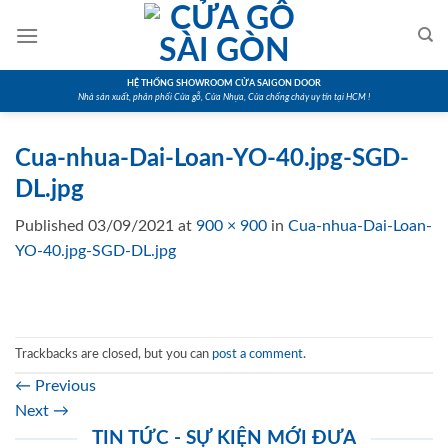
Skip
to
content
HỆ THỐNG SHOWROOM CỬA SAIGON DOOR
Nhà sản xuất, phân phối Cửa gỗ, Cửa Nhựa, Cửa chống cháy uy tín tại HCM !
Cua-nhua-Dai-Loan-YO-40.jpg-SGD-
DL.jpg
Published
03/09/2021
at
900 × 900
in
Cua-nhua-Dai-Loan-
YO-40.jpg-SGD-DL.jpg
Trackbacks are closed, but you can
post a comment
.
←
Previous
Next
→
TIN TỨC - SỰ KIỆN MỚI ĐƯA