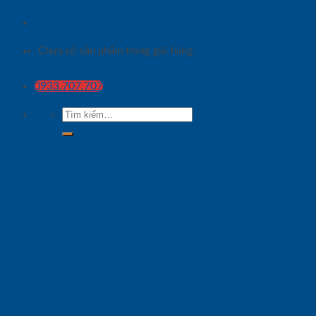
Chưa có sản phẩm trong giỏ hàng.
0933.707.707
Tìm
kiếm: