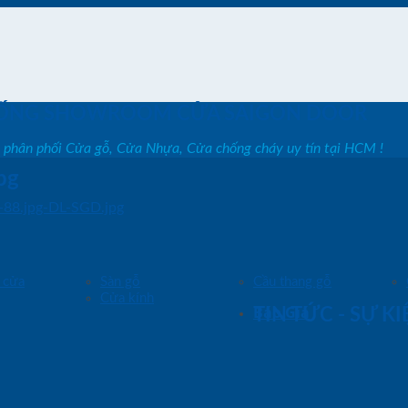
ỐNG SHOWROOM CỬA SAIGON DOOR
, phân phối Cửa gỗ, Cửa Nhựa, Cửa chống cháy uy tín tại HCM !
pg
-88.jpg-DL-SGD.jpg
 cửa
Sàn gỗ
Cầu thang gỗ
Cửa kính
Báo Giá
TIN TỨC - SỰ K