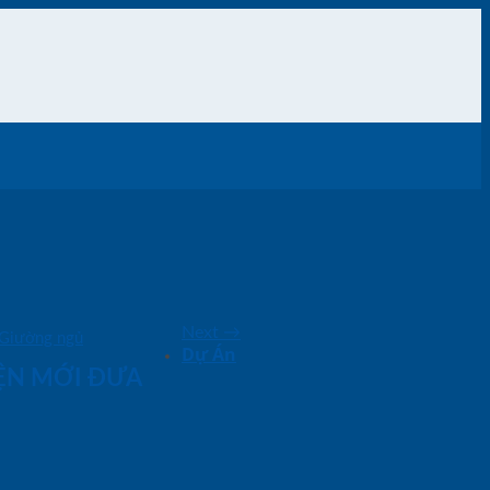
Next
→
Giường ngủ
Dự Án
IỆN MỚI ĐƯA