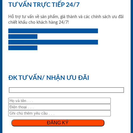
TƯ VẤN TRỰC TIẾP 24/7
Hỗ trợ tư vấn về sản phẩm, giá thành và các chính sách ưu đãi
chiết khấu cho khách hàng 24/7!
0933.707.707
0834.494.494
0855.400.400
0824.400.400
0834.300.300
0854.901.901
0899.400.400
0818.400.400
ĐK TƯ VẤN/ NHẬN ƯU ĐÃI