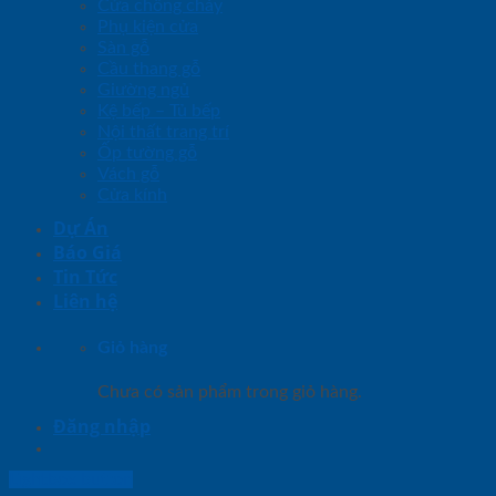
Cửa chống cháy
Phụ kiện cửa
Sàn gỗ
Cầu thang gỗ
Giường ngủ
Kệ bếp – Tủ bếp
Nội thất trang trí
Ốp tường gỗ
Vách gỗ
Cửa kính
Dự Án
Báo Giá
Tin Tức
Liên hệ
Giỏ hàng
Chưa có sản phẩm trong giỏ hàng.
Đăng nhập
Lightbox button