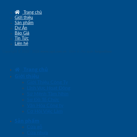
Trang chủ
Giới thiệu
Sản phẩm
Dự Án
Báo Giá
Tin Tức
Liên hệ
Copyright © 2010 - 2026
www.sgd.com.vn
- Đơn vị chủ quản
SaigonDoor
Trang chủ
Giới thiệu
Giới Thiệu Công Ty
Lĩnh Vực Hoạt Động
Sứ Mệnh Tầm Nhìn
Sơ Đồ Tổ Chức
Văn Hóa Công ty
Cơ Hội Việc Làm
Sản phẩm
Cửa gỗ
Cửa nhựa