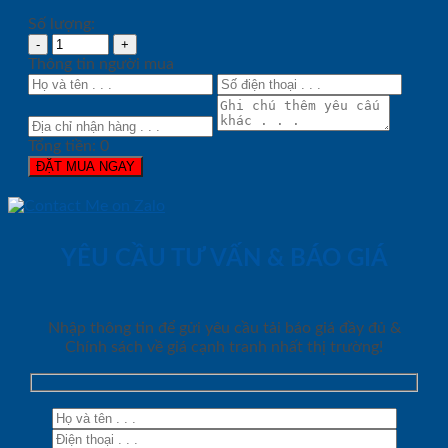
Số lượng:
Thông tin người mua
Tổng tiền:
0
ĐẶT MUA NGAY
YÊU CẦU TƯ VẤN & BÁO GIÁ
Nhập thông tin để gửi yêu cầu tải báo giá đầy đủ &
Chính sách về giá cạnh tranh nhất thị trường!