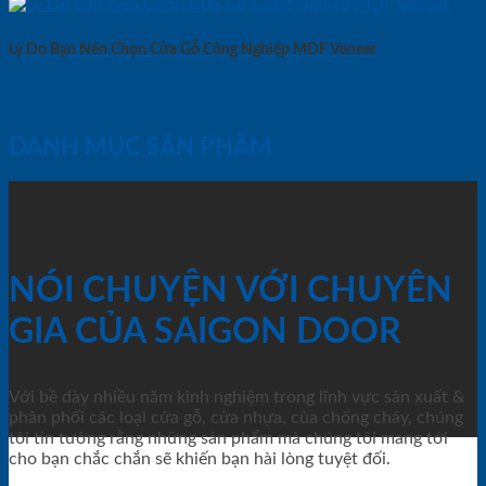
Lý Do Bạn Nên Chọn Cửa Gỗ Công Nghiệp MDF Veneer
DANH MỤC SẢN PHẨM
NÓI CHUYỆN VỚI CHUYÊN
GIA CỦA SAIGON DOOR
Với bề dày nhiều năm kinh nghiệm trong lĩnh vực sản xuất &
phân phối các loại cửa gỗ, cửa nhựa, của chống cháy, chúng
tôi tin tưởng rằng những sản phẩm mà chúng tôi mang tới
cho bạn chắc chắn sẽ khiến bạn hài lòng tuyệt đối.