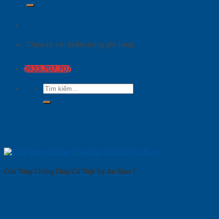
Chưa có sản phẩm trong giỏ hàng.
0933.707.707
Tìm
kiếm:
Cửa Thép Chống Cháy Có Thật Sự An Toàn ?