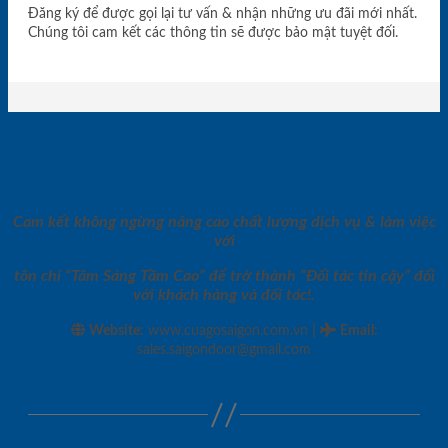
Đăng ký để được gọi lại tư vấn & nhận những ưu đãi mới nhất.
Chúng tôi cam kết các thông tin sẽ được bảo mật tuyệt đối.
Cam kết không ngừng nâng cao chất lượng dịch vụ & làm việc
với
tôn chỉ “Tâm Sáng Tầm Cao” để trở thành “Đối tác tin cậy” đối
với khách hàng và đối tác!.
|
Website:
www.cuagosaigon.com.vn
Email
:
sales.saigondoor@gmail.com