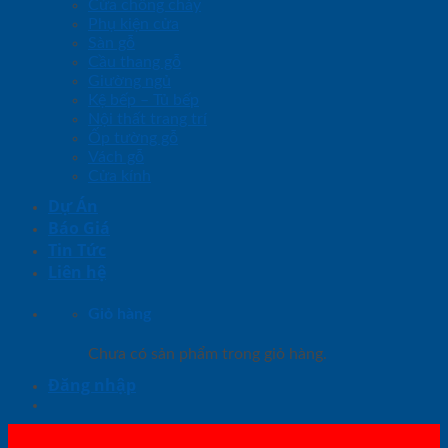
Cửa chống cháy
Phụ kiện cửa
Sàn gỗ
Cầu thang gỗ
Giường ngủ
Kệ bếp – Tủ bếp
Nội thất trang trí
Ốp tường gỗ
Vách gỗ
Cửa kính
Dự Án
Báo Giá
Tin Tức
Liên hệ
Giỏ hàng
Chưa có sản phẩm trong giỏ hàng.
Đăng nhập