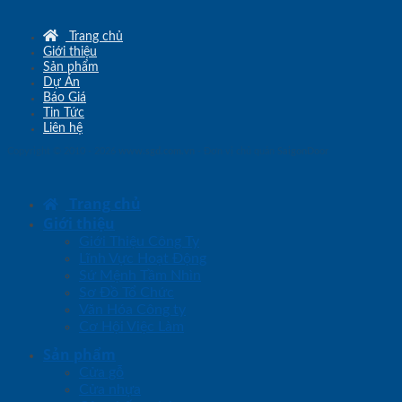
Trang chủ
Giới thiệu
Sản phẩm
Dự Án
Báo Giá
Tin Tức
Liên hệ
Copyright © 2010 - 2026
www.sgd.com.vn
- Đơn vị chủ quản
SaigonDoor
Trang chủ
Giới thiệu
Giới Thiệu Công Ty
Lĩnh Vực Hoạt Động
Sứ Mệnh Tầm Nhìn
Sơ Đồ Tổ Chức
Văn Hóa Công ty
Cơ Hội Việc Làm
Sản phẩm
Cửa gỗ
Cửa nhựa