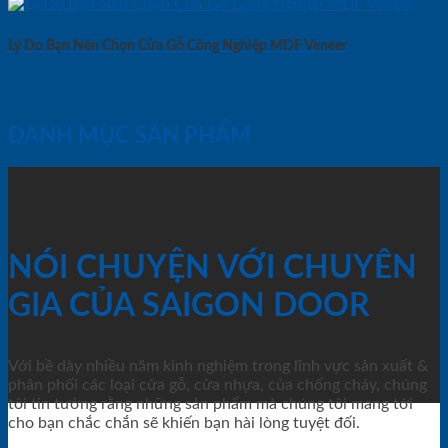
Lý Do Bạn Nên Chọn Cửa Gỗ Công Nghiệp MDF Veneer
DANH MỤC SẢN PHẨM
NÓI CHUYỆN VỚI CHUYÊN
GIA CỦA SAIGON DOOR
Với bề dày nhiều năm kinh nghiệm trong lĩnh vực sản xuất &
phân phối các loại cửa gỗ, cửa nhựa, của chống cháy, chúng
tôi tin tưởng rằng những sản phẩm mà chúng tôi mang tới
cho bạn chắc chắn sẽ khiến bạn hài lòng tuyệt đối.