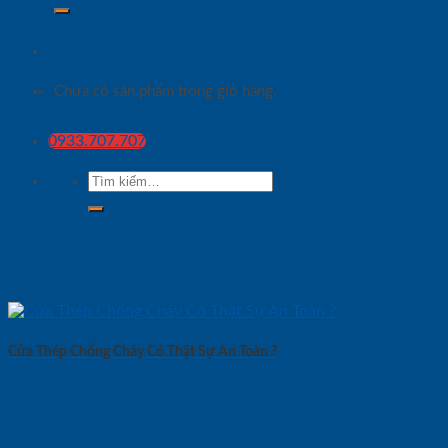
Chưa có sản phẩm trong giỏ hàng.
0933.707.707
Tìm
kiếm:
Cửa Thép Chống Cháy Có Thật Sự An Toàn ?