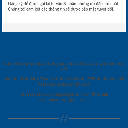
Đăng ký để được gọi lại tư vấn & nhận những ưu đãi mới nhất.
Chúng tôi cam kết các thông tin sẽ được bảo mật tuyệt đối.
Cam kết không ngừng nâng cao chất lượng dịch vụ & làm việc
với
tôn chỉ “Tâm Sáng Tầm Cao” để trở thành “Đối tác tin cậy” đối
với khách hàng và đối tác!.
|
Website:
www.cuagosaigon.com.vn
Email
:
sales.saigondoor@gmail.com