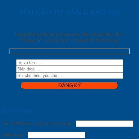
YÊU CẦU TƯ VẤN & BÁO GIÁ
Nhập thông tin để gửi yêu cầu tải báo giá đầy đủ &
Chính sách về giá cạnh tranh nhất thị trường!
Đăng nhập
Tên tài khoản hoặc địa chỉ email
*
Mật khẩu
*