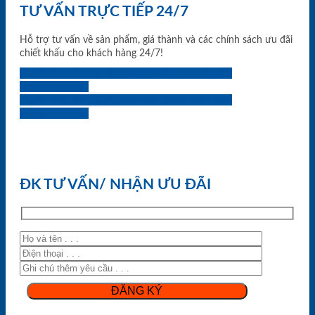
TƯ VẤN TRỰC TIẾP 24/7
Hỗ trợ tư vấn về sản phẩm, giá thành và các chính sách ưu đãi
chiết khấu cho khách hàng 24/7!
0933.707.707
0834.494.494
0855.400.400
0824.400.400
0834.300.300
0854.901.901
0899.400.400
0818.400.400
ĐK TƯ VẤN/ NHẬN ƯU ĐÃI