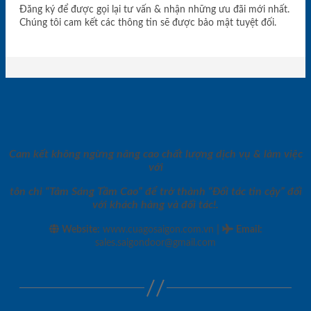
Đăng ký để được gọi lại tư vấn & nhận những ưu đãi mới nhất.
Chúng tôi cam kết các thông tin sẽ được bảo mật tuyệt đối.
Cam kết không ngừng nâng cao chất lượng dịch vụ & làm việc
với
tôn chỉ “Tâm Sáng Tầm Cao” để trở thành “Đối tác tin cậy” đối
với khách hàng và đối tác!.
|
Website:
www.cuagosaigon.com.vn
Email
:
sales.saigondoor@gmail.com