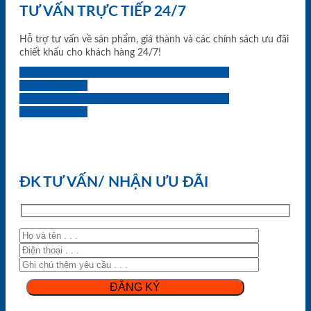
TƯ VẤN TRỰC TIẾP 24/7
Hỗ trợ tư vấn về sản phẩm, giá thành và các chính sách ưu đãi
chiết khấu cho khách hàng 24/7!
0933.707.707
0834.494.494
0855.400.400
0824.400.400
0834.300.300
0854.901.901
0899.400.400
0818.400.400
ĐK TƯ VẤN/ NHẬN ƯU ĐÃI