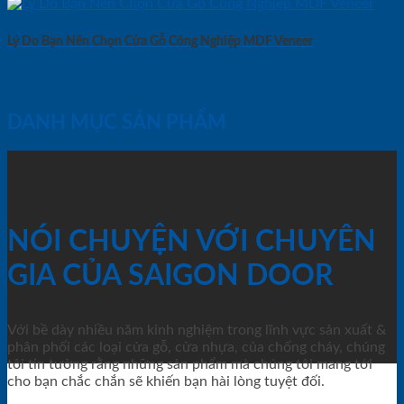
Lý Do Bạn Nên Chọn Cửa Gỗ Công Nghiệp MDF Veneer
DANH MỤC SẢN PHẨM
NÓI CHUYỆN VỚI CHUYÊN
GIA CỦA SAIGON DOOR
Với bề dày nhiều năm kinh nghiệm trong lĩnh vực sản xuất &
phân phối các loại cửa gỗ, cửa nhựa, của chống cháy, chúng
tôi tin tưởng rằng những sản phẩm mà chúng tôi mang tới
cho bạn chắc chắn sẽ khiến bạn hài lòng tuyệt đối.