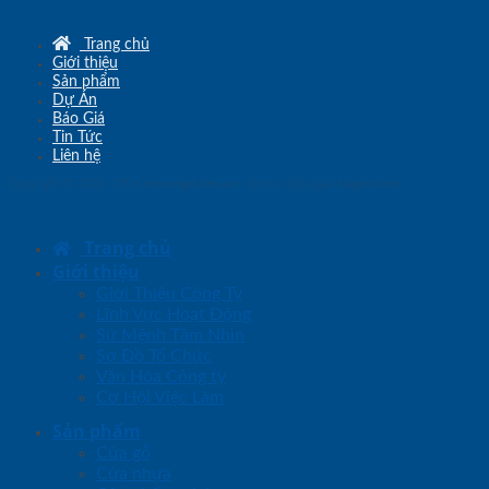
Trang chủ
Giới thiệu
Sản phẩm
Dự Án
Báo Giá
Tin Tức
Liên hệ
Copyright © 2010 - 2026
www.sgd.com.vn
- Đơn vị chủ quản
SaigonDoor
Trang chủ
Giới thiệu
Giới Thiệu Công Ty
Lĩnh Vực Hoạt Động
Sứ Mệnh Tầm Nhìn
Sơ Đồ Tổ Chức
Văn Hóa Công ty
Cơ Hội Việc Làm
Sản phẩm
Cửa gỗ
Cửa nhựa