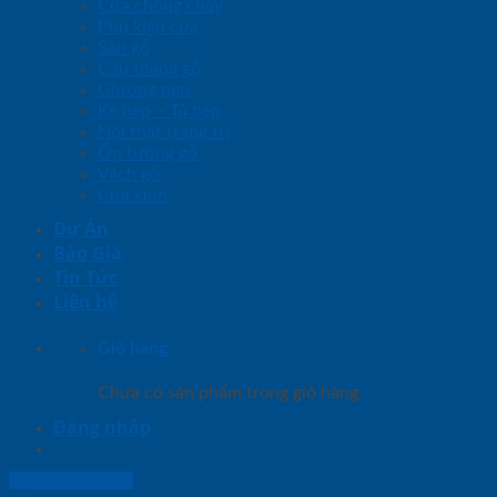
Cửa chống cháy
Phụ kiện cửa
Sàn gỗ
Cầu thang gỗ
Giường ngủ
Kệ bếp – Tủ bếp
Nội thất trang trí
Ốp tường gỗ
Vách gỗ
Cửa kính
Dự Án
Báo Giá
Tin Tức
Liên hệ
Giỏ hàng
Chưa có sản phẩm trong giỏ hàng.
Đăng nhập
Lightbox button