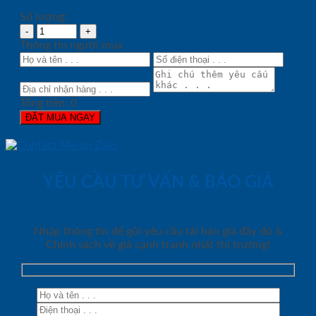
Số lượng:
Thông tin người mua
Tổng tiền:
0
ĐẶT MUA NGAY
YÊU CẦU TƯ VẤN & BÁO GIÁ
Nhập thông tin để gửi yêu cầu tải báo giá đầy đủ &
Chính sách về giá cạnh tranh nhất thị trường!