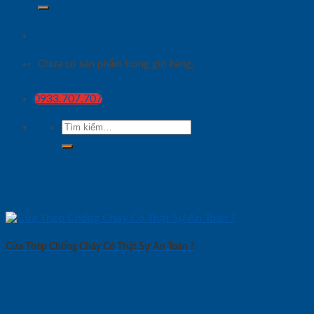
Chưa có sản phẩm trong giỏ hàng.
0933.707.707
Tìm
kiếm:
Cửa Thép Chống Cháy Có Thật Sự An Toàn ?