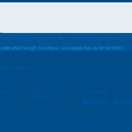
ỐNG SHOWROOM CỬA SAIGON DOOR
, phân phối Cửa gỗ, Cửa Nhựa, Cửa chống cháy uy tín tại HCM !
posite cao cấp
 cửa
Sàn gỗ
Cầu thang gỗ
Cửa kính
Báo Giá
TIN TỨC - SỰ K