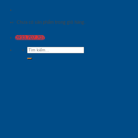
Chưa có sản phẩm trong giỏ hàng.
0933.707.707
Tìm
kiếm: