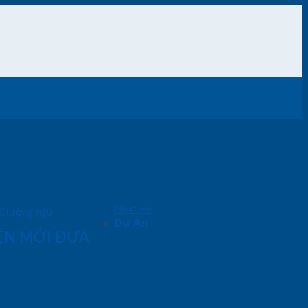
Next
→
Giường ngủ
Dự Án
IỆN MỚI ĐƯA