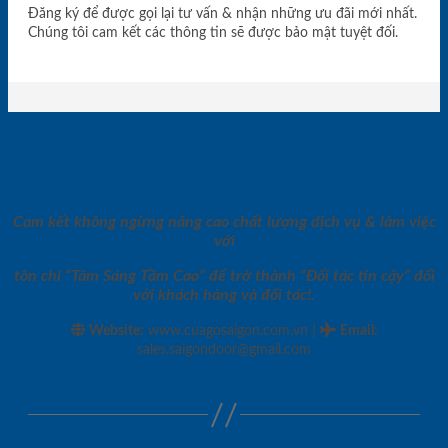
Đăng ký để được gọi lại tư vấn & nhận những ưu đãi mới nhất.
Chúng tôi cam kết các thông tin sẽ được bảo mật tuyệt đối.
Cam kết không ngừng nâng cao chất lượng dịch vụ & làm việc
với
tôn chỉ “Tâm Sáng Tầm Cao” để trở thành “Đối tác tin cậy” đối
với khách hàng và đối tác!.
|
Website:
www.cuagosaigon.com.vn
Email
:
sales.saigondoor@gmail.com