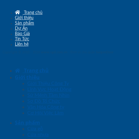
Trang chủ
Giới thiệu
Sản phẩm
Dự Án
Báo Giá
Tin Tức
Liên hệ
Copyright © 2010 - 2026
www.sgd.com.vn
- Đơn vị chủ quản
SaigonDoor
Trang chủ
Giới thiệu
Giới Thiệu Công Ty
Lĩnh Vực Hoạt Động
Sứ Mệnh Tầm Nhìn
Sơ Đồ Tổ Chức
Văn Hóa Công ty
Cơ Hội Việc Làm
Sản phẩm
Cửa gỗ
Cửa nhựa