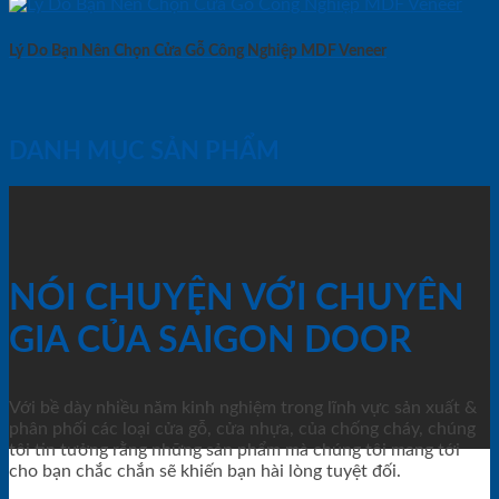
Lý Do Bạn Nên Chọn Cửa Gỗ Công Nghiệp MDF Veneer
DANH MỤC SẢN PHẨM
NÓI CHUYỆN VỚI CHUYÊN
GIA CỦA SAIGON DOOR
Với bề dày nhiều năm kinh nghiệm trong lĩnh vực sản xuất &
phân phối các loại cửa gỗ, cửa nhựa, của chống cháy, chúng
tôi tin tưởng rằng những sản phẩm mà chúng tôi mang tới
cho bạn chắc chắn sẽ khiến bạn hài lòng tuyệt đối.