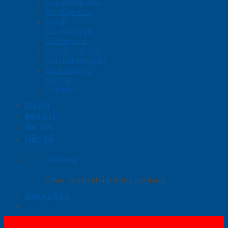
Cửa chống cháy
Phụ kiện cửa
Sàn gỗ
Cầu thang gỗ
Giường ngủ
Kệ bếp – Tủ bếp
Nội thất trang trí
Ốp tường gỗ
Vách gỗ
Cửa kính
Dự Án
Báo Giá
Tin Tức
Liên hệ
Giỏ hàng
Chưa có sản phẩm trong giỏ hàng.
Đăng nhập