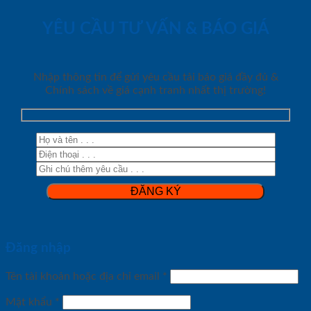
YÊU CẦU TƯ VẤN & BÁO GIÁ
Nhập thông tin để gửi yêu cầu tải báo giá đầy đủ &
Chính sách về giá cạnh tranh nhất thị trường!
Đăng nhập
Tên tài khoản hoặc địa chỉ email
*
Mật khẩu
*