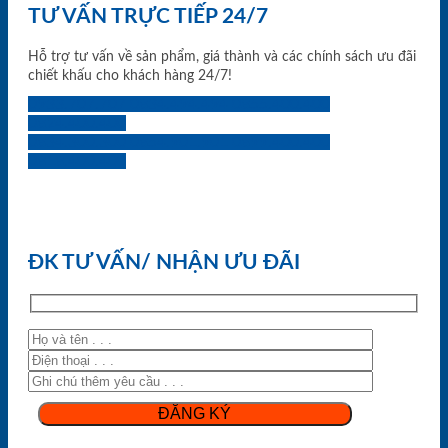
TƯ VẤN TRỰC TIẾP 24/7
Hỗ trợ tư vấn về sản phẩm, giá thành và các chính sách ưu đãi
chiết khấu cho khách hàng 24/7!
0933.707.707
0834.494.494
0855.400.400
0824.400.400
0834.300.300
0854.901.901
0899.400.400
0818.400.400
ĐK TƯ VẤN/ NHẬN ƯU ĐÃI