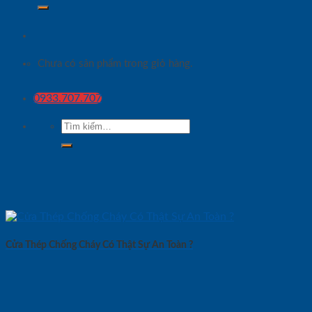
Chưa có sản phẩm trong giỏ hàng.
0933.707.707
Tìm
kiếm:
Cửa Thép Chống Cháy Có Thật Sự An Toàn ?