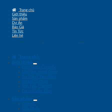
Trang chủ
Giới thiệu
Sản phẩm
Dự Án
Báo Giá
Tin Tức
Liên hệ
Copyright © 2010 - 2026
www.sgd.com.vn
- Đơn vị chủ quản
SaigonDoor
Trang chủ
Giới thiệu
Giới Thiệu Công Ty
Lĩnh Vực Hoạt Động
Sứ Mệnh Tầm Nhìn
Sơ Đồ Tổ Chức
Văn Hóa Công ty
Cơ Hội Việc Làm
Sản phẩm
Cửa gỗ
Cửa nhựa