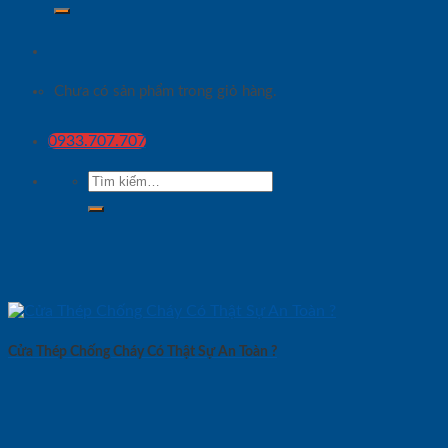
Chưa có sản phẩm trong giỏ hàng.
0933.707.707
Tìm
kiếm:
Cửa Thép Chống Cháy Có Thật Sự An Toàn ?