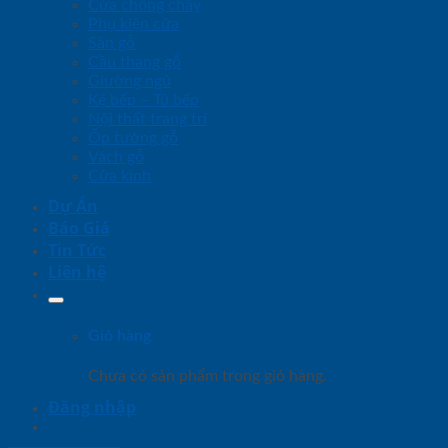
Cửa chống cháy
Phụ kiện cửa
Sàn gỗ
Cầu thang gỗ
Giường ngủ
Kệ bếp – Tủ bếp
Nội thất trang trí
Ốp tường gỗ
Vách gỗ
Cửa kính
Dự Án
Báo Giá
Tin Tức
Liên hệ
Giỏ hàng
Chưa có sản phẩm trong giỏ hàng.
Đăng nhập