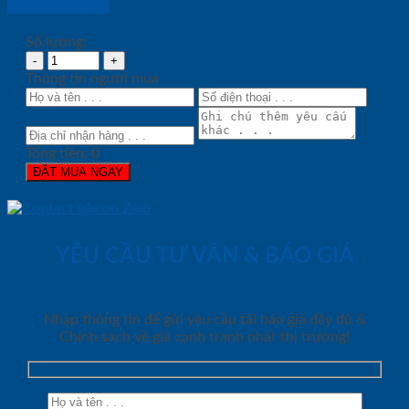
Lightbox button
Số lượng:
Thông tin người mua
Tổng tiền:
0
ĐẶT MUA NGAY
YÊU CẦU TƯ VẤN & BÁO GIÁ
Nhập thông tin để gửi yêu cầu tải báo giá đầy đủ &
Chính sách về giá cạnh tranh nhất thị trường!