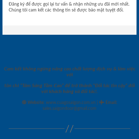
Đăng ký để được gọi lại tư vấn & nhận những ưu đãi mới nhất.
Chúng tôi cam kết các thông tin sẽ được bảo mật tuyệt đối.
Cam kết không ngừng nâng cao chất lượng dịch vụ & làm việc
với
tôn chỉ “Tâm Sáng Tầm Cao” để trở thành “Đối tác tin cậy” đối
với khách hàng và đối tác!.
|
Website:
www.cuagosaigon.com.vn
Email
:
sales.saigondoor@gmail.com