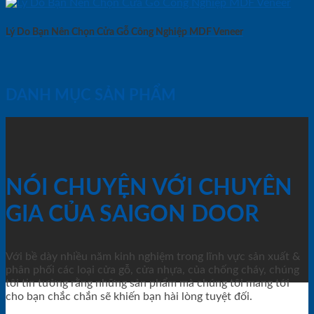
Lý Do Bạn Nên Chọn Cửa Gỗ Công Nghiệp MDF Veneer
DANH MỤC SẢN PHẨM
NÓI CHUYỆN VỚI CHUYÊN
GIA CỦA SAIGON DOOR
Với bề dày nhiều năm kinh nghiệm trong lĩnh vực sản xuất &
phân phối các loại cửa gỗ, cửa nhựa, của chống cháy, chúng
tôi tin tưởng rằng những sản phẩm mà chúng tôi mang tới
cho bạn chắc chắn sẽ khiến bạn hài lòng tuyệt đối.