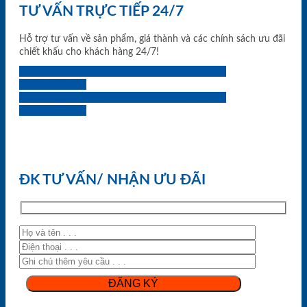
TƯ VẤN TRỰC TIẾP 24/7
Hỗ trợ tư vấn về sản phẩm, giá thành và các chính sách ưu đãi
chiết khấu cho khách hàng 24/7!
0933.707.707
0834.494.494
0855.400.400
0824.400.400
0834.300.300
0854.901.901
0899.400.400
0818.400.400
ĐK TƯ VẤN/ NHẬN ƯU ĐÃI