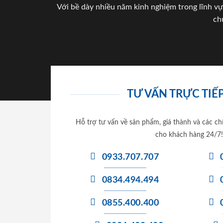
Với bề dày nhiều năm kinh nghiệm trong lĩnh vự
ch
TƯ VẤN TRỰC TIẾP
Hỗ trợ tư vấn về sản phẩm, giá thành và các ch
cho khách hàng 24/7!
0933.707.707
0834.494.494
0855.400.400