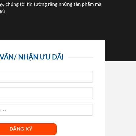
háy, chúng tôi tin tưởng rằng những sản phẩm mà
ối.
 VẤN/ NHẬN ƯU ĐÃI