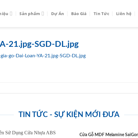
thiệu
Sản phẩm
Dự Án
Báo Giá
Tin Tức
Liên hệ
YA-21.jpg-SGD-DL.jpg
gia-go-Dai-Loan-YA-21.jpg-SGD-DL.jpg
TIN TỨC - SỰ KIỆN MỚI ĐƯA
Cửa Gỗ MDF Melamine SaiGo