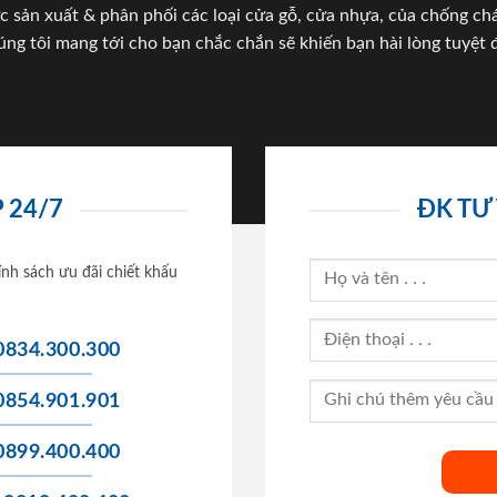
c sản xuất & phân phối các loại cửa gỗ, cửa nhựa, của chống c
úng tôi mang tới cho bạn chắc chắn sẽ khiến bạn hài lòng tuyệt đ
 24/7
ĐK TƯ
ính sách ưu đãi chiết khấu
0834.300.300
0854.901.901
0899.400.400