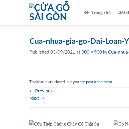
Skip
to
Trang chủ
Giới 
content
Cua-nhua-gia-go-Dai-Loan-
Published
03/09/2021
at
900 × 900
in
Cua-nhua-
Trackbacks are closed, but you can
post a comment
.
←
Previous
Next
→