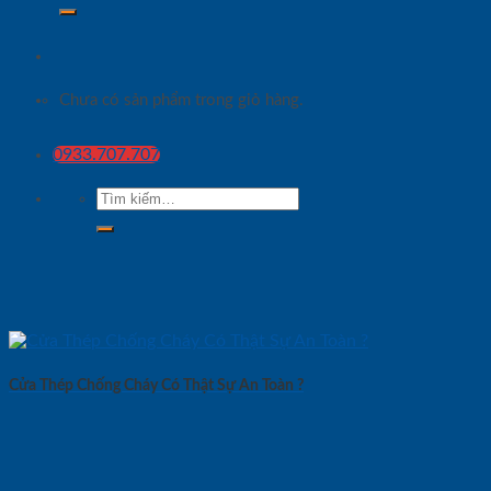
Chưa có sản phẩm trong giỏ hàng.
0933.707.707
Tìm
kiếm:
Cửa Thép Chống Cháy Có Thật Sự An Toàn ?