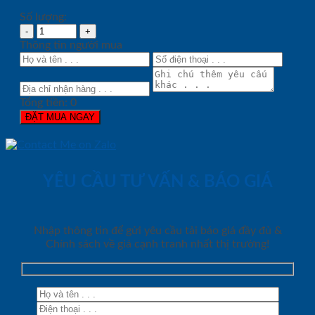
Số lượng:
Thông tin người mua
Tổng tiền:
0
ĐẶT MUA NGAY
YÊU CẦU TƯ VẤN & BÁO GIÁ
Nhập thông tin để gửi yêu cầu tải báo giá đầy đủ &
Chính sách về giá cạnh tranh nhất thị trường!