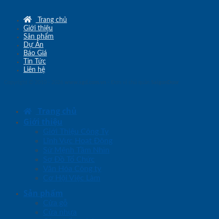
Trang chủ
Giới thiệu
Sản phẩm
Dự Án
Báo Giá
Tin Tức
Liên hệ
Copyright © 2010 - 2026
www.sgd.com.vn
- Đơn vị chủ quản
SaigonDoor
Trang chủ
Giới thiệu
Giới Thiệu Công Ty
Lĩnh Vực Hoạt Động
Sứ Mệnh Tầm Nhìn
Sơ Đồ Tổ Chức
Văn Hóa Công ty
Cơ Hội Việc Làm
Sản phẩm
Cửa gỗ
Cửa nhựa