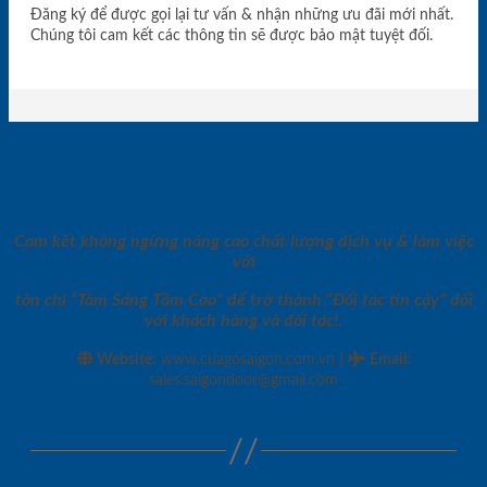
Đăng ký để được gọi lại tư vấn & nhận những ưu đãi mới nhất.
Chúng tôi cam kết các thông tin sẽ được bảo mật tuyệt đối.
Cam kết không ngừng nâng cao chất lượng dịch vụ & làm việc
với
tôn chỉ “Tâm Sáng Tầm Cao” để trở thành “Đối tác tin cậy” đối
với khách hàng và đối tác!.
|
Website:
www.cuagosaigon.com.vn
Email
:
sales.saigondoor@gmail.com