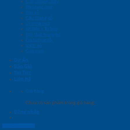
Cửa chống cháy
Phụ kiện cửa
Sàn gỗ
Cầu thang gỗ
Giường ngủ
Kệ bếp – Tủ bếp
Nội thất trang trí
Ốp tường gỗ
Vách gỗ
Cửa kính
Dự Án
Báo Giá
Tin Tức
Liên hệ
Giỏ hàng
Chưa có sản phẩm trong giỏ hàng.
Đăng nhập
Lightbox button