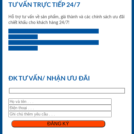
TƯ VẤN TRỰC TIẾP 24/7
Hỗ trợ tư vấn về sản phẩm, giá thành và các chính sách ưu đãi
chiết khấu cho khách hàng 24/7!
0933.707.707
0834.494.494
0855.400.400
0824.400.400
0834.300.300
0854.901.901
0899.400.400
0818.400.400
ĐK TƯ VẤN/ NHẬN ƯU ĐÃI