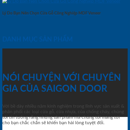
Lý Do Bạn Nên Chọn Cửa Gỗ Công Nghiệp MDF Veneer
DANH MỤC SẢN PHẨM
NÓI CHUYỆN VỚI CHUYÊN
GIA CỦA SAIGON DOOR
Với bề dày nhiều năm kinh nghiệm trong lĩnh vực sản xuất &
phân phối các loại cửa gỗ, cửa nhựa, của chống cháy, chúng
tôi tin tưởng rằng những sản phẩm mà chúng tôi mang tới
cho bạn chắc chắn sẽ khiến bạn hài lòng tuyệt đối.