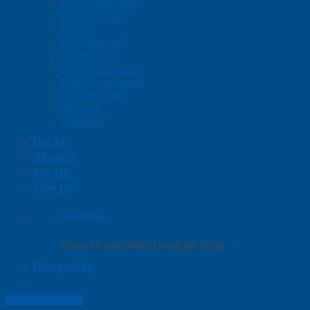
Cửa chống cháy
Phụ kiện cửa
Sàn gỗ
Cầu thang gỗ
Giường ngủ
Kệ bếp – Tủ bếp
Nội thất trang trí
Ốp tường gỗ
Vách gỗ
Cửa kính
Dự Án
Báo Giá
Tin Tức
Liên hệ
Giỏ hàng
Chưa có sản phẩm trong giỏ hàng.
Đăng nhập
Lightbox button