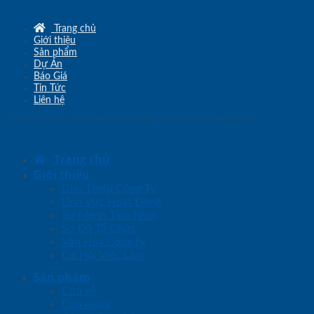
Trang chủ
Giới thiệu
Sản phẩm
Dự Án
Báo Giá
Tin Tức
Liên hệ
Copyright © 2010 - 2026
www.sgd.com.vn
- Đơn vị chủ quản
SaigonDoor
Trang chủ
Giới thiệu
Giới Thiệu Công Ty
Lĩnh Vực Hoạt Động
Sứ Mệnh Tầm Nhìn
Sơ Đồ Tổ Chức
Văn Hóa Công ty
Cơ Hội Việc Làm
Sản phẩm
Cửa gỗ
Cửa nhựa