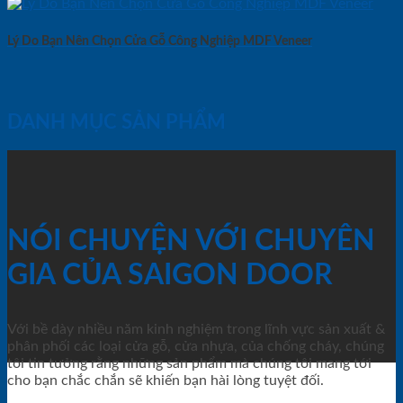
Lý Do Bạn Nên Chọn Cửa Gỗ Công Nghiệp MDF Veneer
DANH MỤC SẢN PHẨM
NÓI CHUYỆN VỚI CHUYÊN
GIA CỦA SAIGON DOOR
Với bề dày nhiều năm kinh nghiệm trong lĩnh vực sản xuất &
phân phối các loại cửa gỗ, cửa nhựa, của chống cháy, chúng
tôi tin tưởng rằng những sản phẩm mà chúng tôi mang tới
cho bạn chắc chắn sẽ khiến bạn hài lòng tuyệt đối.