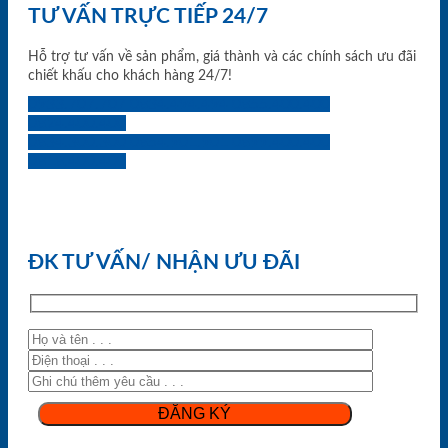
TƯ VẤN TRỰC TIẾP 24/7
Hỗ trợ tư vấn về sản phẩm, giá thành và các chính sách ưu đãi
chiết khấu cho khách hàng 24/7!
0933.707.707
0834.494.494
0855.400.400
0824.400.400
0834.300.300
0854.901.901
0899.400.400
0818.400.400
ĐK TƯ VẤN/ NHẬN ƯU ĐÃI