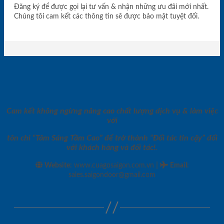
Đăng ký để được gọi lại tư vấn & nhận những ưu đãi mới nhất.
Chúng tôi cam kết các thông tin sẽ được bảo mật tuyệt đối.
Cam kết không ngừng nâng cao chất lượng dịch vụ & làm việc
với
tôn chỉ “Tâm Sáng Tầm Cao” để trở thành “Đối tác tin cậy” đối
với khách hàng và đối tác!.
|
Website:
www.cuagosaigon.com.vn
Email
:
sales.saigondoor@gmail.com