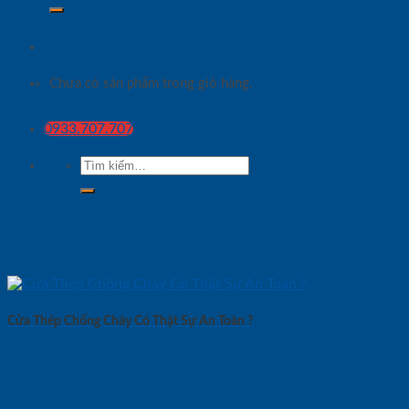
Chưa có sản phẩm trong giỏ hàng.
0933.707.707
Tìm
kiếm:
Cửa Thép Chống Cháy Có Thật Sự An Toàn ?