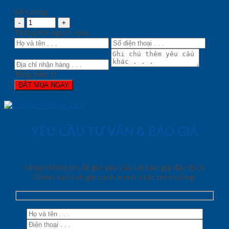
Số lượng:
Thông tin người mua
Tổng tiền:
0
ĐẶT MUA NGAY
YÊU CẦU TƯ VẤN & BÁO GIÁ
Nhập thông tin để gửi yêu cầu tải báo giá đầy đủ &
Chính sách về giá cạnh tranh nhất thị trường!