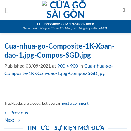
Skip
to
content
HỆ THỐNG SHOWROOM CỬA SAIGON DOOR
Nhà sản xuất, phân phối Cửa gỗ, Cửa Nhựa, Cửa chống cháy uy tín tại HCM !
Cua-nhua-go-Composite-1K-Xoan-
dao-1.jpg-Compos-SGD.jpg
Published
03/09/2021
at
900 × 900
in
Cua-nhua-go-
Composite-1K-Xoan-dao-1.jpg-Compos-SGD.jpg
Trackbacks are closed, but you can
post a comment
.
←
Previous
Next
→
TIN TỨC - SỰ KIỆN MỚI ĐƯA