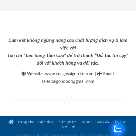
Cam kết không ngừng nâng cao chất lượng dịch vụ & làm
việc với
tôn chỉ “Tâm Sáng Tầm Cao” để trở thành “Đối tác tin cậy”
đối với khách hàng và đối tác!.
|
Website:
www.cuagosaigon.com.vn
Email
:
sales.saigondoor@gmail.com
Trang chủ
Giới thiệu
Sản phẩm
Dự Án
Báo Giá
Tin Tức
Liên hệ
Copyright © 2010 - 2026
www.sgd.com.vn
- Đơn vị chủ quản
SaigonDoor