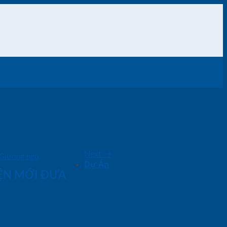
Next
→
Giường ngủ
Dự Án
IỆN MỚI ĐƯA