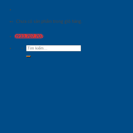
Chưa có sản phẩm trong giỏ hàng.
0933.707.707
Tìm
kiếm: