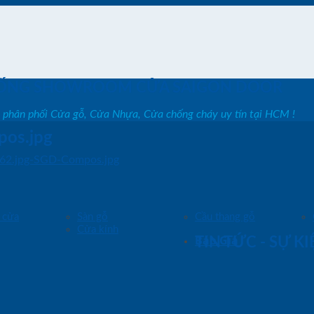
ỐNG SHOWROOM CỬA SAIGON DOOR
, phân phối Cửa gỗ, Cửa Nhựa, Cửa chống cháy uy tín tại HCM !
os.jpg
62.jpg-SGD-Compos.jpg
 cửa
Sàn gỗ
Cầu thang gỗ
Cửa kính
Báo Giá
TIN TỨC - SỰ K